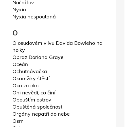
Noční lov
Nyxia
Nyxia nespoutaná
O
O osudovém vlivu Davida Bowieho na
holky
Obraz Doriana Graye
Oceán
Ochutnávačka
Okamžiky štěstí
Oko za oko
Oni nevědí, co činí
Opouštím ostrov
Opuštěná společnost
Orgány nepatří do nebe
Osm