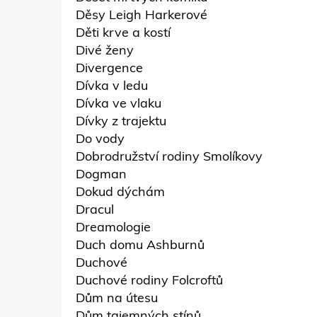
Děsy Leigh Harkerové
Děti krve a kostí
Divé ženy
Divergence
Dívka v ledu
Dívka ve vlaku
Dívky z trajektu
Do vody
Dobrodružství rodiny Smolíkovy
Dogman
Dokud dýchám
Dracul
Dreamologie
Duch domu Ashburnů
Duchové
Duchové rodiny Folcroftů
Dům na útesu
Dům tajemných stínů