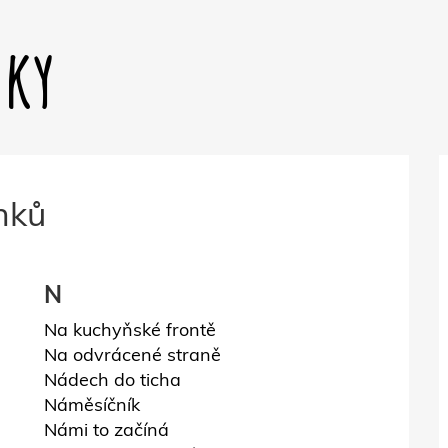
dky
nků
N
Na kuchyňské frontě
Na odvrácené straně
Nádech do ticha
Náměsíčník
Námi to začíná