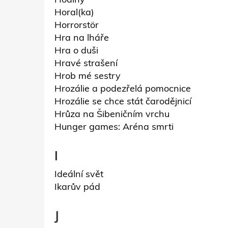
Horal(ka)
Horrorstör
Hra na lháře
Hra o duši
Hravé strašení
Hrob mé sestry
Hrozálie a podezřelá pomocnice
Hrozálie se chce stát čarodějnicí
Hrůza na Šibeničním vrchu
Hunger games: Aréna smrti
I
Ideální svět
Ikarův pád
J