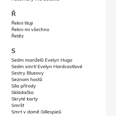
Ř
Řekni lituji
Řekni mi všechno
Řetěz
S
Sedm manželů Evelyn Hugo
Sedm smrtí Evelyn Hardcastlové
Sestry Blueovy
Seznam hostů
Síla přírody
Skládačka
Skryté karty
Smršť
Smrt v domě Gillespieů