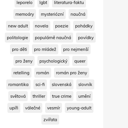
leporelo
lgbt
literatura-faktu
memoáry
mysteriózní
naučná
new adult
novela
poezie
pohádky
politologie
populárně naučná
povídky
pro děti
pro mládež
pro nejmenší
pro ženy
psychologický
queer
retelling
román
román pro ženy
romantika
sci-fi
slovenská
slovník
světová
thriller
true crime
umění
upíři
válečné
vesmír
young-adult
zvířata