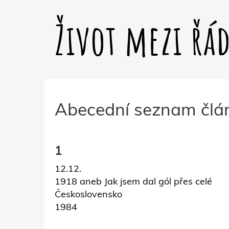
Život mezi řá
Abecední seznam člá
1
12.12.
1918 aneb Jak jsem dal gól přes celé
Československo
1984