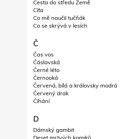
Cesta do středu Země
Cíťa
Co mě naučil tučňák
Co se skrývá v lesích
Č
Čas vos
Čáslavská
Černé léto
Černooká
Červená, bílá a královsky modrá
Červený drak
Číhání
D
Dámský gambit
Deset mrtvých komiků