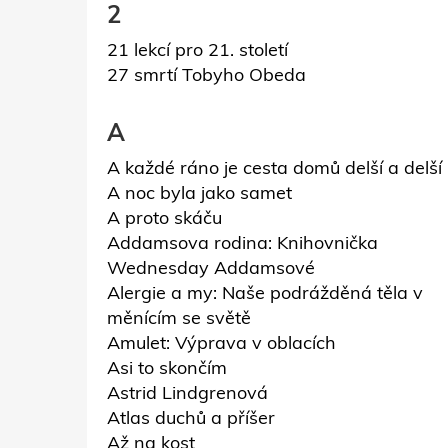
2
21 lekcí pro 21. století
27 smrtí Tobyho Obeda
A
A každé ráno je cesta domů delší a delší
A noc byla jako samet
A proto skáču
Addamsova rodina: Knihovnička
Wednesday Addamsové
Alergie a my: Naše podrážděná těla v
měnícím se světě
Amulet: Výprava v oblacích
Asi to skončím
Astrid Lindgrenová
Atlas duchů a příšer
Až na kost