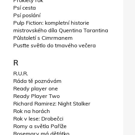
Prokletý rok
Psí cesta
Psí poslání
Pulp Fiction: kompletní historie
mistrovského díla Quentina Tarantina
Půlstoletí s Cimrmanem
Pusťte světlo do tmavého večera
R
R.U.R.
Ráda tě poznávám
Ready player one
Ready Player Two
Richard Ramirez: Night Stalker
Rok na horách
Rok v lese: Drobečci
Romy a světla Paříže
Rosemary má děťátko