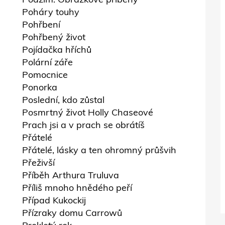
Poháry touhy
Pohřbení
Pohřbený život
Pojídačka hříchů
Polární záře
Pomocnice
Ponorka
Poslední, kdo zůstal
Posmrtný život Holly Chaseové
Prach jsi a v prach se obrátíš
Přátelé
Přátelé, lásky a ten ohromný průšvih
Přeživší
Příběh Arthura Truluva
Příliš mnoho hnědého peří
Případ Kukockij
Přízraky domu Carrowů