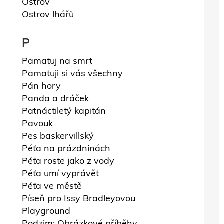
Ostrov
Ostrov lhářů
P
Pamatuj na smrt
Pamatuji si vás všechny
Pán hory
Panda a dráček
Patnáctiletý kapitán
Pavouk
Pes baskervillský
Péťa na prázdninách
Péťa roste jako z vody
Péťa umí vyprávět
Péťa ve městě
Píseň pro Issy Bradleyovou
Playground
Podzim: Obrázkové příběhy