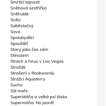
Smrtící tajnosti
Sněhová sestřička
Sněhulák
Snílci
Soběstačný
Sova
Spolubydlící
Spouštěč
Starý jako čas sám
Stínozem
Strach a hnus v Las Vegas
Strašák
Strašení v Rookwardu
Strážci Aquaterry
Sucho
Sůl moře
SuperMáňa a velká psí láska
Supermáňa: No jasně!