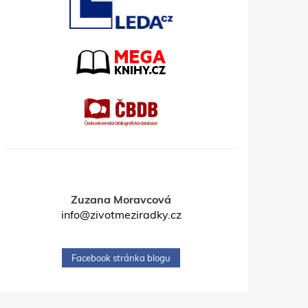
Zuzana Moravcová
info@zivotmeziradky.cz
Facebook stránka blogu