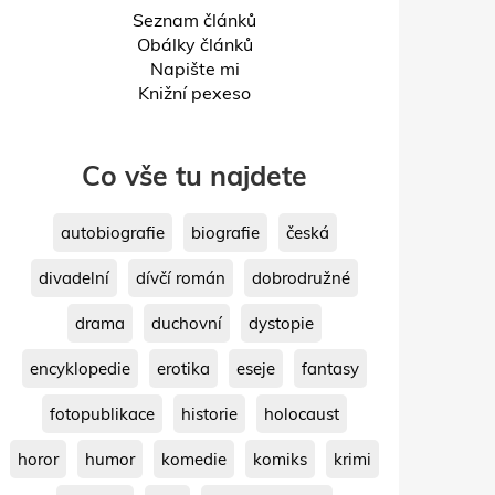
Seznam článků
Obálky článků
Napište mi
Knižní pexeso
Co vše tu najdete
autobiografie
biografie
česká
divadelní
dívčí román
dobrodružné
drama
duchovní
dystopie
encyklopedie
erotika
eseje
fantasy
fotopublikace
historie
holocaust
horor
humor
komedie
komiks
krimi