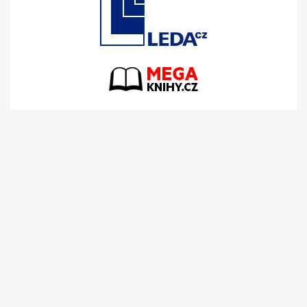
Zuzana Moravcová
info@zivotmeziradky.cz
Facebook stránka blogu