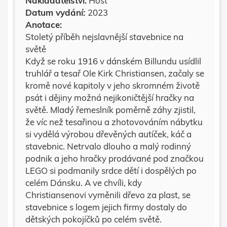
Nakladatelství:
Host
Datum vydání:
2023
Anotace:
Stoletý příběh nejslavnější stavebnice na
světě
Když se roku 1916 v dánském Billundu usídlil
truhlář a tesař Ole Kirk Christiansen, začaly se
kromě nové kapitoly v jeho skromném životě
psát i dějiny možná nejikoničtější hračky na
světě. Mladý řemeslník poměrně záhy zjistil,
že víc než tesařinou a zhotovováním nábytku
si vydělá výrobou dřevěných autíček, káč a
stavebnic. Netrvalo dlouho a malý rodinný
podnik a jeho hračky prodávané pod značkou
LEGO si podmanily srdce dětí i dospělých po
celém Dánsku. A ve chvíli, kdy
Christiansenovi vyměnili dřevo za plast, se
stavebnice s logem jejich firmy dostaly do
dětských pokojíčků po celém světě.