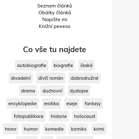
Seznam článků
Obálky článků
Napište mi
Knižní pexeso
Co vše tu najdete
autobiografie
biografie
česká
divadelní
dívčí román
dobrodružné
drama
duchovní
dystopie
encyklopedie
erotika
eseje
fantasy
fotopublikace
historie
holocaust
horor
humor
komedie
komiks
krimi