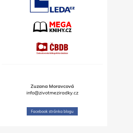
Zuzana Moravcová
info@zivotmeziradky.cz
Facebook stránka blogu