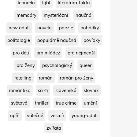
leporelo
lgbt
literatura-faktu
memoáry
mysteriózní
naučná
new adult
novela
poezie
pohádky
politologie
populárně naučná
povídky
pro děti
pro mládež
pro nejmenší
pro ženy
psychologický
queer
retelling
román
román pro ženy
romantika
sci-fi
slovenská
slovník
světová
thriller
true crime
umění
upíři
válečné
vesmír
young-adult
zvířata