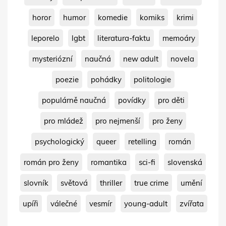
horor
humor
komedie
komiks
krimi
leporelo
lgbt
literatura-faktu
memoáry
mysteriózní
naučná
new adult
novela
poezie
pohádky
politologie
populárně naučná
povídky
pro děti
pro mládež
pro nejmenší
pro ženy
psychologický
queer
retelling
román
román pro ženy
romantika
sci-fi
slovenská
slovník
světová
thriller
true crime
umění
upíři
válečné
vesmír
young-adult
zvířata