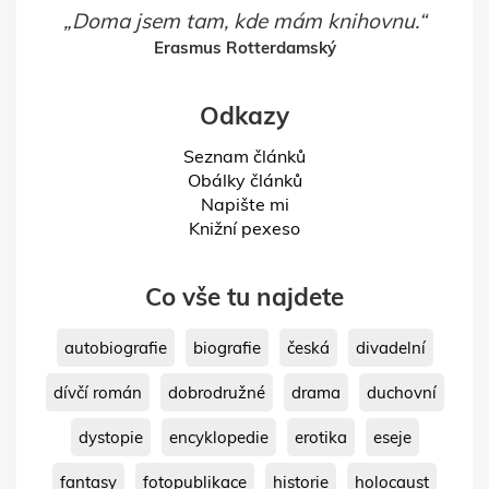
Doma jsem tam, kde mám knihovnu.
Erasmus Rotterdamský
Odkazy
Seznam článků
Obálky článků
Napište mi
Knižní pexeso
Co vše tu najdete
autobiografie
biografie
česká
divadelní
dívčí román
dobrodružné
drama
duchovní
dystopie
encyklopedie
erotika
eseje
fantasy
fotopublikace
historie
holocaust