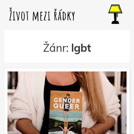
Život mezi řádky
Žánr:
lgbt