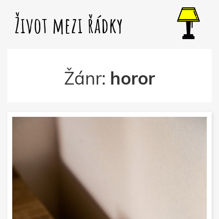
Život mezi řádky
Žánr:
horor