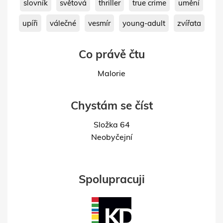
slovník
světová
thriller
true crime
umění
upíři
válečné
vesmír
young-adult
zvířata
Co právě čtu
Malorie
Chystám se číst
Složka 64
Neobyčejní
Spolupracuji