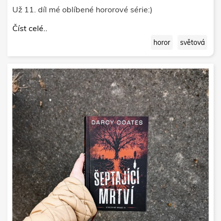
Už 11. díl mé oblíbené hororové série:)
Číst celé..
horor
světová