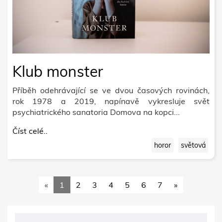
Klub monster
Příběh odehrávající se ve dvou časových rovinách,
rok 1978 a 2019, napínavě vykresluje svět
psychiatrického sanatoria Domova na kopci...
Číst celé..
horor
světová
«
1
2
3
4
5
6
7
»