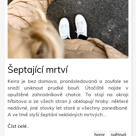
Šeptající mrtví
Keira je bez domova, pronásledovaná a zoufale se
snaží uniknout prudké bouři. Útočiště najde v
opuštěné zahradníkově chatce. Ta stojí na okraji
hřbitova a ze všech stran ji obklopují hroby: některé
nedávné, jiné stovky let staré a všechny zanedbané.
A ve tmě slyší šeptání neklidných mrtvých...
Číst celé..
horor
světová