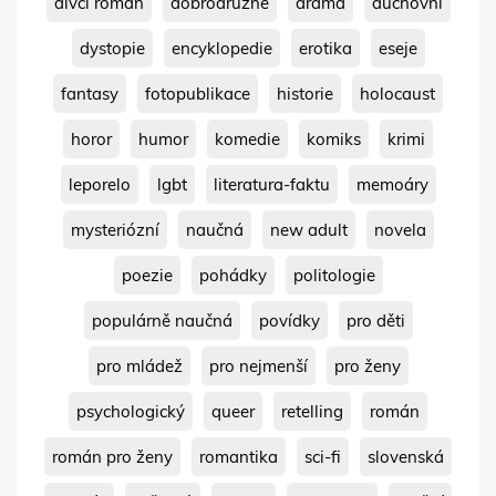
dívčí román
dobrodružné
drama
duchovní
dystopie
encyklopedie
erotika
eseje
fantasy
fotopublikace
historie
holocaust
horor
humor
komedie
komiks
krimi
leporelo
lgbt
literatura-faktu
memoáry
mysteriózní
naučná
new adult
novela
poezie
pohádky
politologie
populárně naučná
povídky
pro děti
pro mládež
pro nejmenší
pro ženy
psychologický
queer
retelling
román
román pro ženy
romantika
sci-fi
slovenská