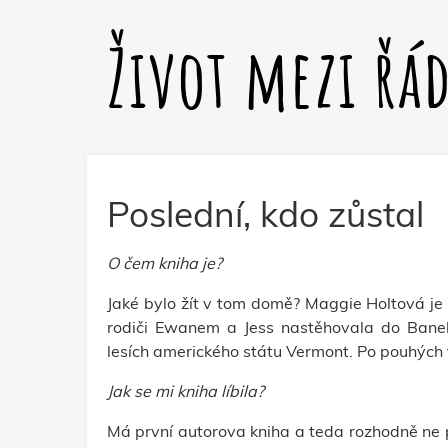
Život mezi řá
Poslední, kdo zůstal
O čem kniha je?
Jaké bylo žít v tom domě? Maggie Holtová je 
rodiči Ewanem a Jess nastěhovala do Banebe
lesích amerického státu Vermont. Po pouhých t
Jak se mi kniha líbila?
Má první autorova kniha a teda rozhodně ne po