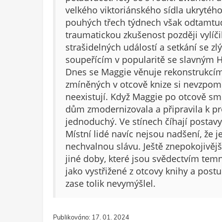
velkého viktoriánského sídla ukrytéh
pouhých třech týdnech však odtamtud
traumatickou zkušenost později vylíčil
strašidelných událostí a setkání se 
soupeřícím v popularitě se slavným H
Dnes se Maggie věnuje rekonstrukcím
zmíněných v otcově knize si nevzpomí
neexistují. Když Maggie po otcově smr
dům zmodernizovala a připravila k pr
jednoduchý. Ve stínech číhají postavy
Místní lidé navíc nejsou nadšení, že j
nechvalnou slávu. Ještě znepokojivěj
jiné doby, které jsou svědectvím temn
jako vystřižené z otcovy knihy a post
zase tolik nevymýšlel.
Publikováno: 17. 01. 2024