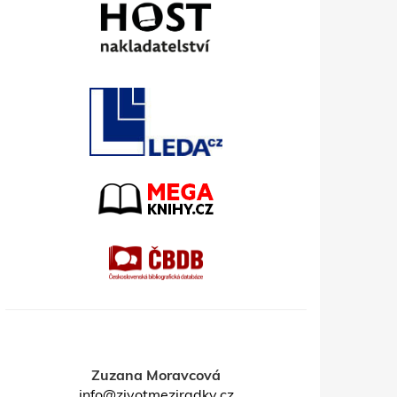
Zuzana Moravcová
info@zivotmeziradky.cz