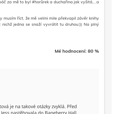
páč za mě to byl #horůrek a duchařina jak vyšitá,...a
 musím říct, že mě velmi mile překvapil závěr knihy
 nichž jedna se snaží vyvrátit tu druhou:)) Na plný
Mé hodnocení: 80 %
ová je na takové otázky zvyklá. Před
 Jess nastěhovala do Baneberry Hall,