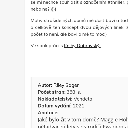
se mi nechce souhlasit s označením #thriller, 
nebo ne?:))))
Motiv strašidelných domů mě dost baví a tady
a celkově ten koncept dvou dějových linek, z
počet to není, ale bavilo mě to moc:)
Ve spolupráci s
Knihy Dobrovský.
Autor:
Riley Sager
Počet stran:
368 s.
Nakladatelství:
Vendeta
Datum vydání:
2021
Anotace:
Jaké bylo žít v tom domě? Maggie Holt
pětadvaceti lety se s rodiči Ewanem a