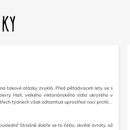
dky
na takové otázky zvyklá. Před pětadvaceti lety se s
rry Hall, velkého viktoriánského sídla ukrytého v
řech týdnech však odtamtud uprostřed noci prchli...
slední! Strašně dobře se to četlo, skvělé zvraty, až