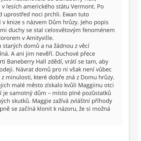
o v lesích amerického státu Vermont. Po
 uprostřed noci prchli. Ewan tuto
 v k
nize s názvem Dům hrůzy. Jeho popis
zlými duchy se stal celosvětovým fenoménem
ororem v Amityville.
 starých domů a na žádnou z věcí
ná. A ani jim nevěří. Duchové přece
ti Baneberry Hall zdědí, vrátí se tam, aby
odeji. Návrat domů pro ni však není vůbec
 z minulosti, které dobře zná z Domu hrůzy.
ejich malé město získalo kvůli Maggiinu otci
ší je samotný dům – místo plné pozůstatků
ých skutků. Maggie zažívá zvláštní příhody
upně se začíná klonit k názoru, že si možná