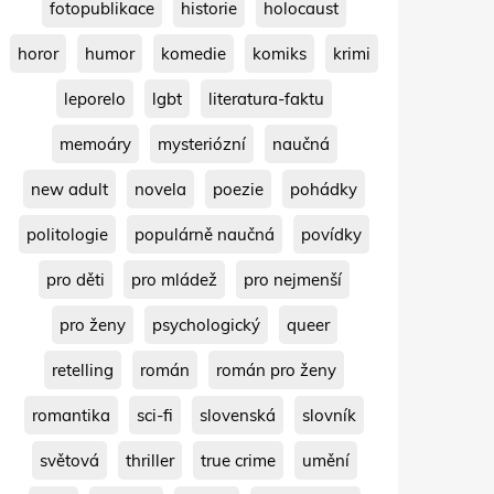
fotopublikace
historie
holocaust
horor
humor
komedie
komiks
krimi
leporelo
lgbt
literatura-faktu
memoáry
mysteriózní
naučná
new adult
novela
poezie
pohádky
politologie
populárně naučná
povídky
pro děti
pro mládež
pro nejmenší
pro ženy
psychologický
queer
retelling
román
román pro ženy
romantika
sci-fi
slovenská
slovník
světová
thriller
true crime
umění