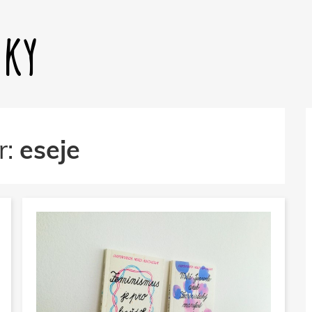
dky
r:
eseje