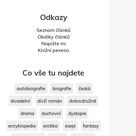
Odkazy
Seznam článků
Obálky článků
Napište mi
Knižní pexeso
Co vše tu najdete
autobiografie
biografie
česká
divadelní
dívčí román
dobrodružné
drama
duchovní
dystopie
encyklopedie
erotika
eseje
fantasy