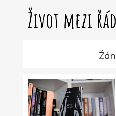
Život mezi řá
Žán