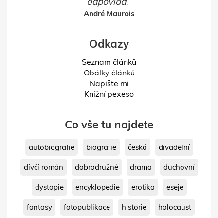
odpovídá.
André Maurois
Odkazy
Seznam článků
Obálky článků
Napište mi
Knižní pexeso
Co vše tu najdete
autobiografie
biografie
česká
divadelní
dívčí román
dobrodružné
drama
duchovní
dystopie
encyklopedie
erotika
eseje
fantasy
fotopublikace
historie
holocaust