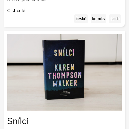
Číst celé..
česká
komiks
sci-fi
Snílci