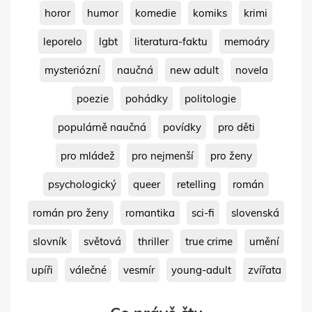
horor
humor
komedie
komiks
krimi
leporelo
lgbt
literatura-faktu
memoáry
mysteriózní
naučná
new adult
novela
poezie
pohádky
politologie
populárně naučná
povídky
pro děti
pro mládež
pro nejmenší
pro ženy
psychologický
queer
retelling
román
román pro ženy
romantika
sci-fi
slovenská
slovník
světová
thriller
true crime
umění
upíři
válečné
vesmír
young-adult
zvířata