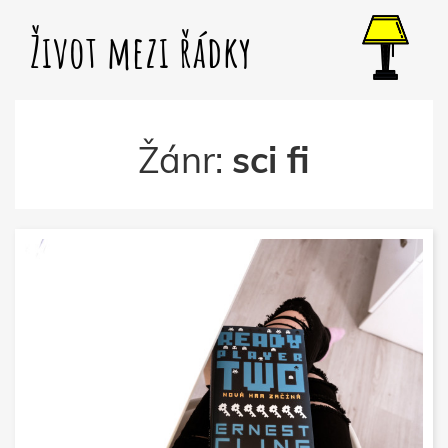
Život mezi řádky
Žánr:
sci fi