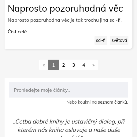
Naprosto pozoruhodná věc
Naprosto pozoruhodná věc je tak trochu jiná sci-fi.
Číst celé..
sci-fi
světová
«
1
2
3
4
»
Nebo koukni na
seznam článků
.
Četba dobré knihy je ustavičný dialog, při
kterém nás kniha oslovuje a naše duše