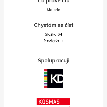
Co právě čtu
Malorie
Chystám se číst
Složka 64
Neobyčejní
Spolupracuji