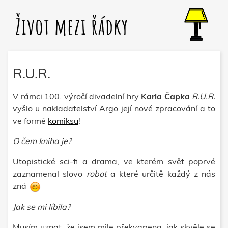
Život mezi řádky
R.U.R.
V rámci 100. výročí divadelní hry
Karla Čapka
R.U.R.
vyšlo u nakladatelství Argo její nové zpracování a to
ve formě
komiksu
!
O čem kniha je?
Utopistické sci-fi a drama, ve kterém svět poprvé
zaznamenal slovo
robot
a které určitě každý z nás
zná
Jak se mi líbila?
Musím uznat, že jsem mile překvapena, jak skvěle se