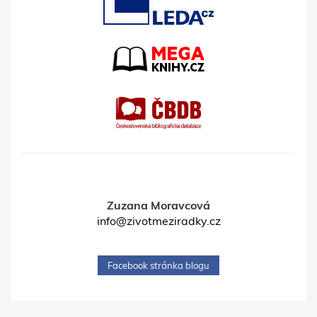
Zuzana Moravcová
info@zivotmeziradky.cz
Facebook stránka blogu