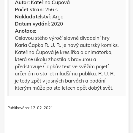
Autor:
Kateřina Čupová
Počet stran:
256 s.
Nakladatelství:
Argo
Datum vydání:
2020
Anotace:
Oslavou stého výročí slavné divadelní hry
Karla Čapka R. U. R. je nový autorský komiks.
Kateřina Čupová je kreslířka a animátorka,
která se úkolu zhostila s bravurou a
představuje Čapkův text ve svěžím pojetí
určeném o sto let mladšímu publiku. R. U. R.
je tedy zpět v jasných barvách a podání,
kterým může po sto letech opět dobýt svět.
Publikováno: 12. 02. 2021