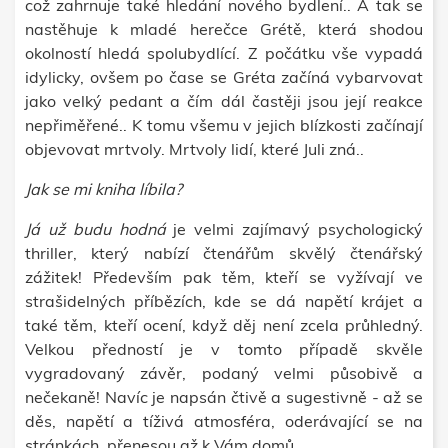
což zahrnuje také hledání nového bydlení.. A tak se
nastěhuje k mladé herečce Grétě, která shodou
okolností hledá spolubydlící. Z počátku vše vypadá
idylicky, ovšem po čase se Gréta začíná vybarvovat
jako velký pedant a čím dál častěji jsou její reakce
nepřiměřené.. K tomu všemu v jejich blízkosti začínají
objevovat mrtvoly. Mrtvoly lidí, které Juli zná..
Jak se mi kniha líbila?
Já už budu hodná
je velmi zajímavý psychologický
thriller, který nabízí čtenářům skvělý čtenářský
zážitek! Především pak těm, kteří se vyžívají ve
strašidelných příbězích, kde se dá napětí krájet a
také těm, kteří ocení, když děj není zcela průhledný.
Velkou předností je v tomto případě skvěle
vygradovaný závěr, podaný velmi působivě a
nečekaně! Navíc je napsán čtivě a sugestivně - až se
děs, napětí a tíživá atmosféra, oderávající se na
stránkách, přenesou až k Vám domů.