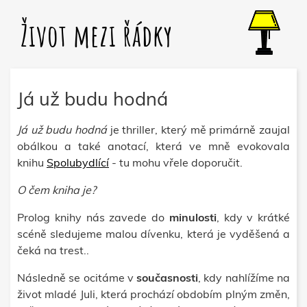
Život mezi řádky
Já už budu hodná
Já už budu hodná
je thriller, který mě primárně zaujal
obálkou a také anotací, která ve mně evokovala
knihu
Spolubydlící
- tu mohu vřele doporučit.
O čem kniha je?
Prolog knihy nás zavede do
minulosti
, kdy v krátké
scéně sledujeme malou dívenku, která je vyděšená a
čeká na trest..
Následně se ocitáme v
současnosti
, kdy nahlížíme na
život mladé Juli, která prochází obdobím plným změn,