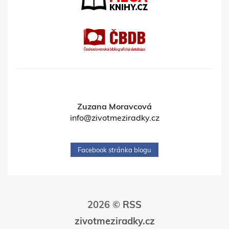
Zuzana Moravcová
info@zivotmeziradky.cz
Facebook stránka blogu
2026 ©
RSS
zivotmeziradky.cz