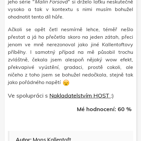
jeho série "
Malin Forsová
" si drželo laťku neskutečně
vysoko a tak v kontextu s nimi musím bohužel
ohodnotit tento díl hůře.
Ačkoli se opět četl nesmírně lehce, téměř nešlo
přestat a já ho přečetla skoro na jeden zátah, přeci
jenom ve mně nerezonoval jako jiné Kallentoftovy
příběhy. I samotný případ na mě působil trochu
zvláštně, čekala jsem alespoň nějaký wow efekt,
překvapivé vyústění, gradaci, prostě cokoli, ale
ničeho z toho jsem se bohužel nedočkala, stejně tak
jako pořádného napětí
Ve spolupráci s
Nakladatelstvím HOST
:)
Mé hodnocení: 60 %
Autor:
Mons Kallentoft