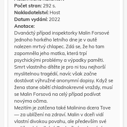
Počet stran:
292 s.
Nakladatelství:
Host
Datum vydání:
2022
Anotace:
Dvanáctý případ inspektorky Malin Forsové
Jednoho horkého letního dne je v autě
nalezen mrtvý chlapec. Zdá se, že ho tam
zapomněla jeho matka, která trpí
psychickými problémy a výpadky paměti.
Smrt vlastního dítěte je pro ni tou nejhorší
myslitelnou tragédií, navíc však začne
dostávat výhružné anonymní dopisy. Když se
žena stane obětí chladnokrevné vraždy, musí
se Malin Forsová na celý případ podívat
novýma očima.
Mezitím je zatčena také Malinina dcera Tove
— za ublížení na zdraví. Malin v dceři vidí
vlastní divokou povahu, ale především své