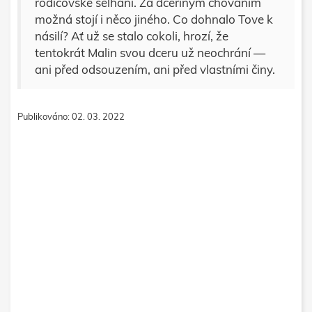
rodičovské selhání. Za dceřiným chováním
možná stojí i něco jiného. Co dohnalo Tove k
násilí? Ať už se stalo cokoli, hrozí, že
tentokrát Malin svou dceru už neochrání —
ani před odsouzením, ani před vlastními činy.
Publikováno: 02. 03. 2022