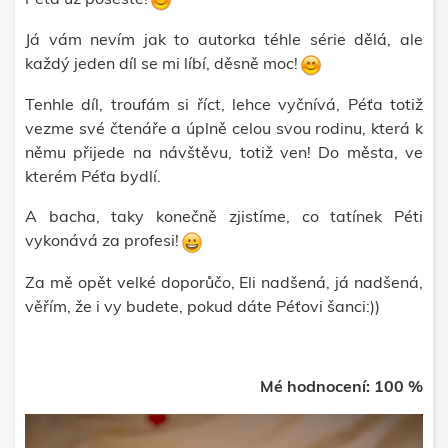
Já vám nevím jak to autorka téhle série dělá, ale
každý jeden díl se mi líbí, děsně moc!
Tenhle díl, troufám si říct, lehce vyčnívá, Péťa totiž
vezme své čtenáře a úplně celou svou rodinu, která k
němu přijede na návštěvu, totiž ven! Do města, ve
kterém Péťa bydlí.
A bacha, taky konečně zjistíme, co tatínek Péti
vykonává za profesi!
Za mě opět velké doporůčo, Eli nadšená, já nadšená,
věřím, že i vy budete, pokud dáte Péťovi šanci:))
Mé hodnocení: 100 %