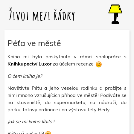
Život mezi řádky
Péťa ve městě
Kniha mi byla poskytnuta v rámci spolupráce s
Knihkupectví Luxor
za účelem recenze
O čem kniha je?
Navštivte Péťu a jeho veselou rodinku a prožijte s
nimi mnoho vzrušujících příhod ve městě! Podíváte se
na staveniště, do supermarketu, na nádraží, do
parku, tátovy ordinace i na výstavu tety Hedy.
Jak se mi kniha líbila?
Péťa už pošesté!