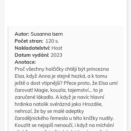
Autor:
Susanna Isern
Počet stran:
120 s.
Nakladatelství:
Host
Datum vydání:
2023
Anotace:
Proč všechny holčičky chtějí být princezna
Elsa, když Anna je stejně hezká, a k tomu
ještě o dost vtipnější? Přece proto, že Elsa umí
čarovat! Magie, kouzla, tajemství… to je
zaručené lákadlo. A když je navíc hlavní
hrdinka natolik svérázná jako Hrozálie,
nehrozí, že by se malé adeptky
čarodějnického řemesla u této knížky nudily.
Kouzlit se nejspíš nenaučí, i když na míchání