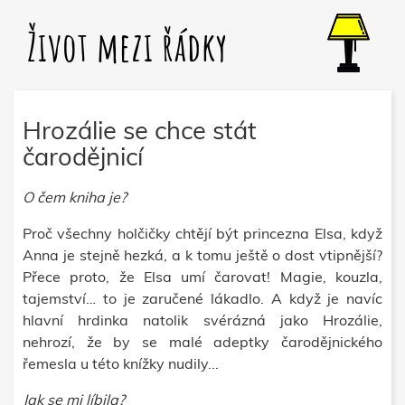
Život mezi řádky
Hrozálie se chce stát
čarodějnicí
O čem kniha je?
Proč všechny holčičky chtějí být princezna Elsa, když
Anna je stejně hezká, a k tomu ještě o dost vtipnější?
Přece proto, že Elsa umí čarovat! Magie, kouzla,
tajemství… to je zaručené lákadlo. A když je navíc
hlavní hrdinka natolik svérázná jako Hrozálie,
nehrozí, že by se malé adeptky čarodějnického
řemesla u této knížky nudily...
Jak se mi líbila?