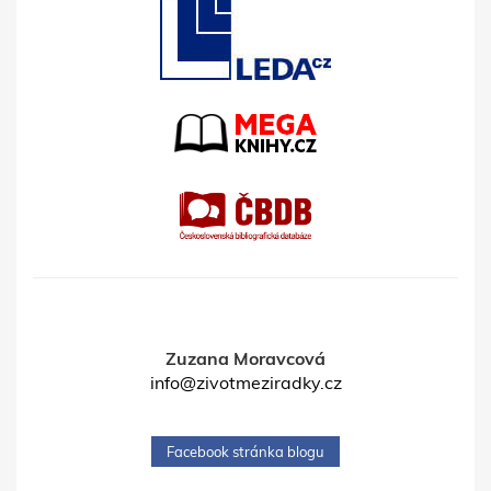
Zuzana Moravcová
info@zivotmeziradky.cz
Facebook stránka blogu