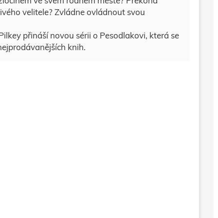
e zločinem ve svém rodném městě? Překoná
livého velitele? Zvládne ovládnout svou
lkey přináší novou sérii o Pesodlakovi, která se
 nejprodávanějších knih.