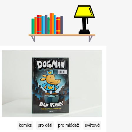
komiks
pro děti
pro mládež
světová