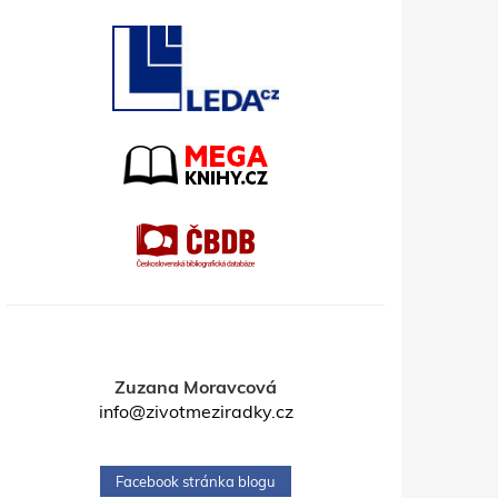
Zuzana Moravcová
info@zivotmeziradky.cz
Facebook stránka blogu