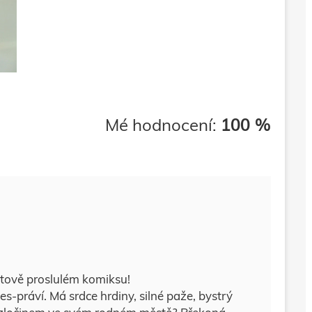
Mé hodnocení:
100 %
ětově proslulém komiksu!
s-práví. Má srdce hrdiny, silné paže, bystrý