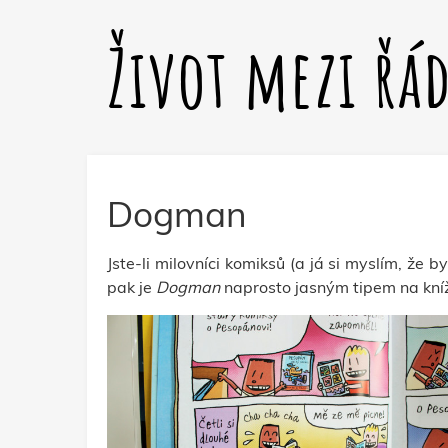
Život mezi řá
Dogman
Jste-li milovníci komiksů (a já si myslím, že 
pak je
Dogman
naprosto jasným tipem na kní