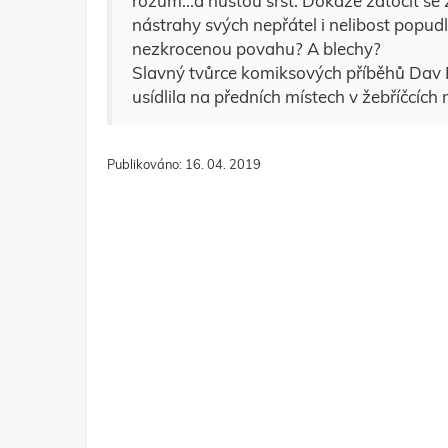
rozum...a hustou srst. Dokáže zatočit s
nástrahy svých nepřátel i nelibost popud
nezkrocenou povahu? A blechy?
Slavný tvůrce komiksových příběhů Dav Pi
usídlila na předních místech v žebříčcích
Publikováno: 16. 04. 2019