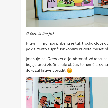
O čem kniha je?
Hlavním hrdinou příběhu je tak trochu člověk 
pak si tento supr čupr komiks budete muset př
Jmenuje se
Dogman
a je obranář zákona s
bojuje proti zločinu, ale občas to nemá zrovn
dokázal hravě poradit