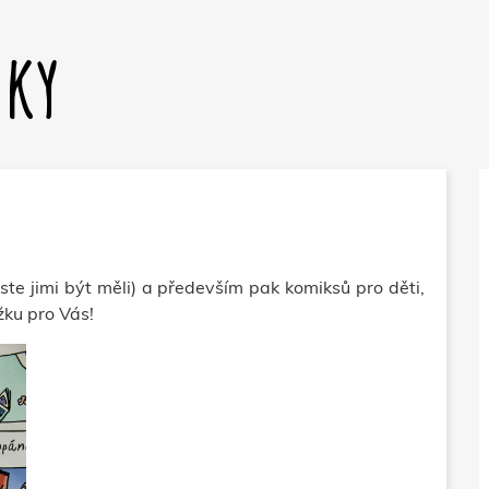
dky
byste jimi být měli) a především pak komiksů pro děti,
žku pro Vás!