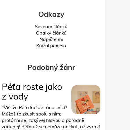
Odkazy
Seznam článků
Obálky článků
Napište mi
Knižní pexeso
Podobný žánr
Péťa roste jako
z vody
"Víš, že Péťa každé ráno cvičí?
Můžeš to zkusit spolu s ním:
protáhni se, zakývej hlavou a pořádně
zadupej! Péťa už se nemůže dočkat, až vyrazí