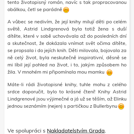
tento životopisný román, navíc s tak propracovanou
obálkou, četl se parádně
A vůbec se nedivím, že její knihy milují děti po celém
světě, Astrid Lindgrenová byla totiž žena s duší
dítěte, které v sobě uchovávala až do posledních dní
a skutečnost, že dokázala vnímat svět očima dítěte,
se propsala i do jejích knih. Děti milovala, bojovala za
ně celý život, byla neskutečně inspirativní, děsně se
mi líbil její pohled na život, i to, jakým způsobem ho
žila. V mnohém mi připomínala mou mamku
Máte-li rádi životopisné knihy, tuhle mohu z celého
srdce doporučit, bylo to krásné čtení! Knihy Astrid
Lindgrenové jsou výjimečné a já už se těším, až Elinku
jednou seznámím (nejen) s partičkou z Bullerbynu
Ve spolupráci s
Nakladatelstvím Grada
.