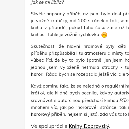
Jak se mi líbila?
Skvěle napsaný příběh, až jsem byla dost př
je vážně kratičký, má 200 stránek a tak jsem
kniha v případě, pokud toho času zase až t
knihou. Tohle je vážně rychlovka
Skutečnost, že hlavní hrdinové byly dět
příběhu přizpůsobila i tu atmosféru a místy t
vůbec říci, že by to bylo špatně, jen jsem ho
jednou jsem vyloženě netrnula strachy - t
horor
.. Ráda bych se rozepsala ještě víc, ale
Když pominu fakt, že se nejedná o regulérní ho
krátký, ale klidně bych ocenila, kdyby autor
srovnávat s autorčinou předchozí knihou
Příz
mnohem víc, jak po "hororové" stránce, tak
hororový
příběh, nejsem si jistá, zda vás tato 
Ve spolupráci s
Knihy Dobrovský
.