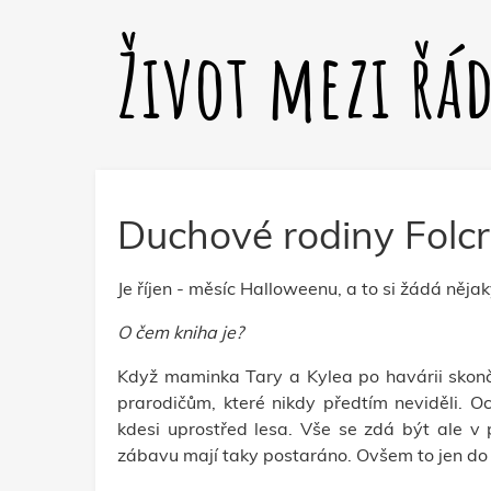
Život mezi řá
Duchové rodiny Folcr
Je říjen - měsíc Halloweenu, a to si žádá něja
O čem kniha je?
Když maminka Tary a Kylea po havárii skonč
prarodičům, které nikdy předtím neviděli. 
kdesi uprostřed lesa. Vše se zdá být ale v
zábavu mají taky postaráno. Ovšem to jen do d