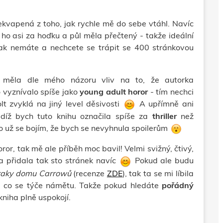
ekvapená z toho, jak rychle mě do sebe vtáhl. Navíc
 ho asi za hoďku a půl měla přečtený - takže ideální
ak nemáte a nechcete se trápit se 400 stránkovou
i, měla dle mého názoru vliv na to, že autorka
o vyznívalo spíše jako
young adult horor
- tím nechci
lt zvyklá na jiný level děsivosti
A upřímně ani
udíž bych tuto knihu označila spíše za
thriller
než
 to už se bojím, že bych se nevyhnula spoilerům
ror, tak mě ale příběh moc bavil! Velmi svižný, čtivý,
ka přidala tak sto stránek navíc
Pokud ale budu
raky domu Carrowů
(recenze
ZDE
), tak ta se mi líbila
 i co se týče námětu. Takže pokud hledáte
pořádný
kniha plně uspokojí.