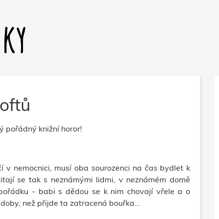
dky
oftů
ký pořádný knižní horor!
í v nemocnici, musí
oba sourozenci na čas
bydlet k
Ocitají se tak s neznámými lidmi, v neznámém domě
 pořádku - babi s dědou se k nim chovají vřele a o
oby, než přijde ta zatracená bouřka...