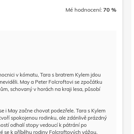
Mé hodnocení:
70 %
mocnici v kómatu, Tara s bratrem Kylem jdou
neviděli. May a Peter Folcroftovi se zpočátku
ý dům, schovaný v horách na kraji lesa, působí
 se i May začne chovat podezřele. Tara s Kylem
i tvoří spokojenou rodinku, ale zdánlivě prázdný
stí odhalí stopy vedoucí k pátrání po
ré se k příběhu rodiny Folcroftových vážou.