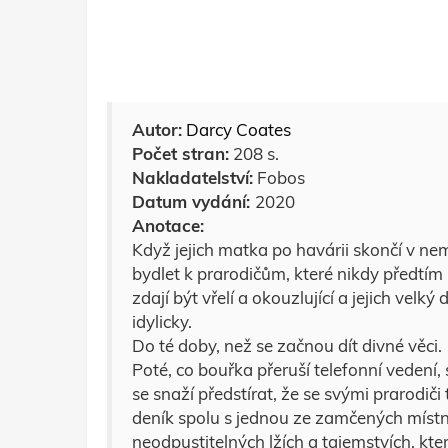
Autor:
Darcy Coates
Počet stran:
208 s.
Nakladatelství:
Fobos
Datum vydání:
2020
Anotace:
Když jejich matka po havárii skončí v ne
bydlet k prarodičům, které nikdy předtím 
zdají být vřelí a okouzlující a jejich velk
idylicky.
Do té doby, než se začnou dít divné věci.
Poté, co bouřka přeruší telefonní vedení,
se snaží předstírat, že se svými prarodič
deník spolu s jednou ze zamčených místno
neodpustitelných lžích a tajemstvích, kte