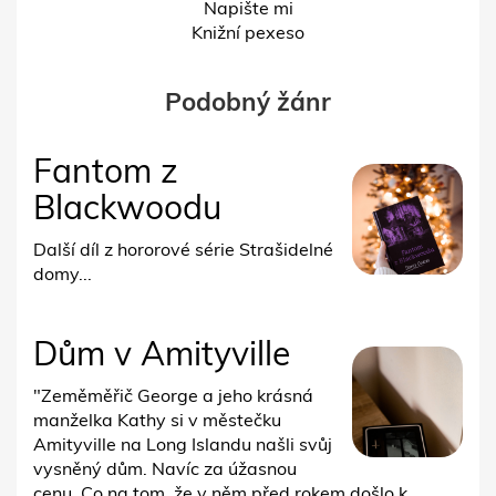
Napište mi
Knižní pexeso
Podobný žánr
Fantom z
Blackwoodu
Další díl z hororové série Strašidelné
domy...
Dům v Amityville
"Zeměměřič George a jeho krásná
manželka Kathy si v městečku
Amityville na Long Islandu našli svůj
vysněný dům. Navíc za úžasnou
cenu. Co na tom, že v něm před rokem došlo k