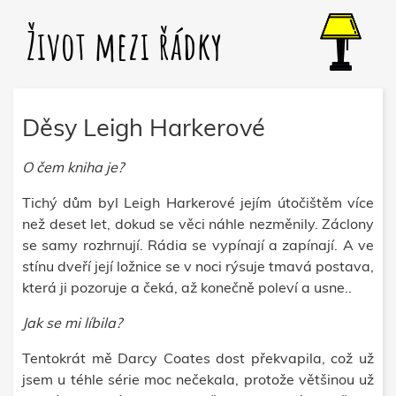
Život mezi řádky
Děsy Leigh Harkerové
O čem kniha je?
Tichý dům byl Leigh Harkerové jejím útočištěm více
než deset let, dokud se věci náhle nezměnily. Záclony
se samy rozhrnují. Rádia se vypínají a zapínají. A ve
stínu dveří její ložnice se v noci rýsuje tmavá postava,
která ji pozoruje a čeká, až konečně poleví a usne..
Jak se mi líbila?
Tentokrát mě Darcy Coates dost překvapila, což už
jsem u téhle série moc nečekala, protože většinou už