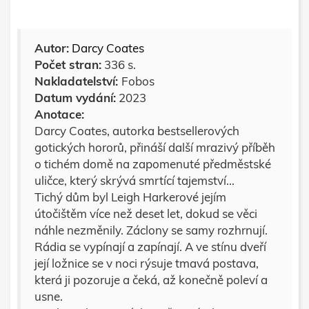
Autor:
Darcy Coates
Počet stran:
336 s.
Nakladatelství:
Fobos
Datum vydání:
2023
Anotace:
Darcy Coates, autorka bestsellerových
gotických hororů, přináší další mrazivý příběh
o tichém domě na zapomenuté předměstské
uličce, který skrývá smrtící tajemství...
Tichý dům byl Leigh Harkerové jejím
útočištěm více než deset let, dokud se věci
náhle nezměnily. Záclony se samy rozhrnují.
Rádia se vypínají a zapínají. A ve stínu dveří
její ložnice se v noci rýsuje tmavá postava,
která ji pozoruje a čeká, až konečně poleví a
usne.