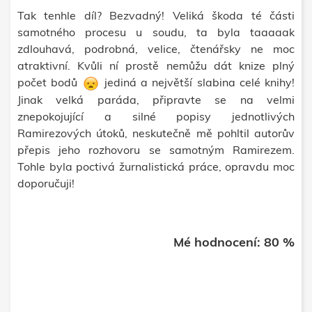
Tak tenhle díl? Bezvadný! Veliká škoda té části
samotného procesu u soudu, ta byla taaaaak
zdlouhavá, podrobná, velice, čtenářsky ne moc
atraktivní. Kvůli ní prostě nemůžu dát knize plný
počet bodů
jediná a největší slabina celé knihy!
Jinak velká paráda, připravte se na velmi
znepokojující a silné popisy jednotlivých
Ramirezových útoků, neskutečně mě pohltil autorův
přepis jeho rozhovoru se samotným Ramirezem.
Tohle byla poctivá žurnalistická práce, opravdu moc
doporučuji!
Mé hodnocení: 80 %