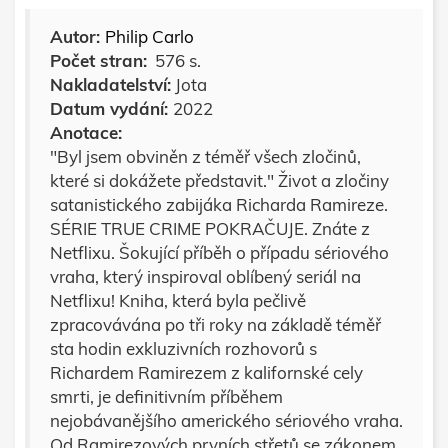
Autor:
Philip Carlo
Počet stran:
576 s.
Nakladatelství:
Jota
Datum vydání:
2022
Anotace:
"Byl jsem obviněn z téměř všech zločinů,
které si dokážete představit." Život a zločiny
satanistického zabijáka Richarda Ramireze.
SÉRIE TRUE CRIME POKRAČUJE. Znáte z
Netflixu. Šokující příběh o případu sériového
vraha, který inspiroval oblíbený seriál na
Netflixu! Kniha, která byla pečlivě
zpracovávána po tři roky na základě téměř
sta hodin exkluzivních rozhovorů s
Richardem Ramirezem z kalifornské cely
smrti, je definitivním příběhem
nejobávanějšího amerického sériového vraha.
Od Ramirezových prvních střetů se zákonem