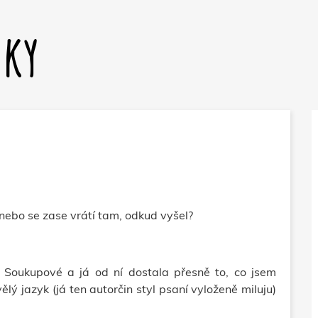
dky
nebo se zase vrátí tam, odkud vyšel?
y Soukupové a já od ní dostala přesně to, co jsem
ělý jazyk (já ten autorčin styl psaní vyloženě miluju)