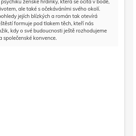
ychiku ženské hrdinky, která se ocitá v bodě,
ivotem, ale také s očekáváními svého okolí.
ohledy jejích blízkých a román tak otevírá
štěstí formuje pod tlakem těch, kteří nás
mžik, kdy o své budoucnosti ještě rozhodujeme
i a společenské konvence.