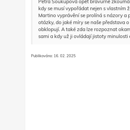
Petra Soukupová opět bravurně zkoumá ps
kdy se musí vypořádat nejen s vlastním ž
Martino vyprávění se prolíná s názory a p
otázky, do jaké míry se naše představa o 
obklopují. A také zda lze rozpoznat oka
sami a kdy už ji ovládají jistoty minulost
Publikováno: 16. 02. 2025