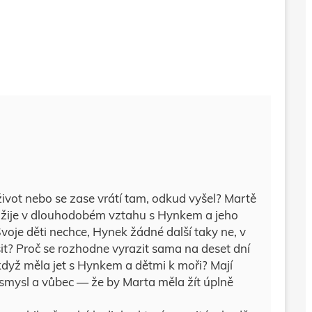
ivot nebo se zase vrátí tam, odkud vyšel? Martě
, žije v dlouhodobém vztahu s Hynkem a jeho
voje děti nechce, Hynek žádné další taky ne, v
šit? Proč se rozhodne vyrazit sama na deset dní
 když měla jet s Hynkem a dětmi k moři? Mají
o nesmysl a vůbec — že by Marta měla žít úplně