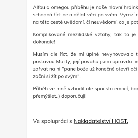
Alfou a omegou příběhu je naše hlavní hrdink
schopná říct ne a dělat věci po svém. Vyrazí 
na této cestě uvědomí, či neuvědomí, co je potř
Komplikované mezilidské vztahy, tak to je
dokonale!
Musím ale říct, že mi úplně nevyhovovalo t
postavou Marty, její povahu jsem opravdu ne
zařvat na ni "pane bože už konečně otevři oči 
začni si žít po svým".
Příběh ve mně vzbudil ale spoustu emocí, bav
přemýšlet..) doporučuji!
Ve spolupráci s
Nakladatelství HOST.