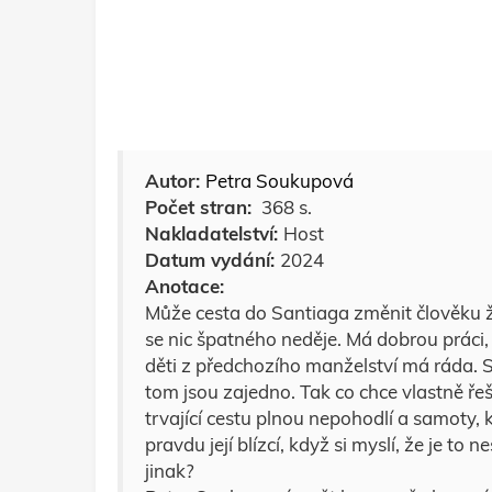
Autor:
Petra Soukupová
Počet stran:
368 s.
Nakladatelství:
Host
Datum vydání:
2024
Anotace:
Může cesta do Santiaga změnit člověku ž
se nic špatného neděje. Má dobrou práci
děti z předchozího manželství má ráda. S
tom jsou zajedno. Tak co chce vlastně ře
trvající cestu plnou nepohodlí a samoty,
pravdu její blízcí, když si myslí, že je t
jinak?