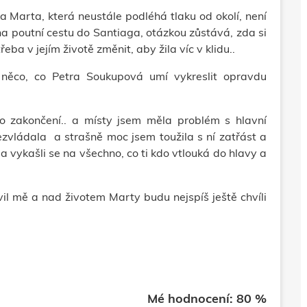
a Marta, která neustále podléhá tlaku od okolí, není
na poutní cestu do Santiaga, otázkou zůstává, zda si
eba v jejím životě změnit, aby žila víc v klidu..
 něco, co Petra Soukupová umí vykreslit opravdu
o zakončení.. a místy jsem měla problém s hlavní
zvládala a strašně moc jsem toužila s ní zatřást a
a vykašli se na všechno, co ti kdo vtlouká do hlavy a
il mě a nad životem Marty budu nejspíš ještě chvíli
Mé hodnocení: 80 %