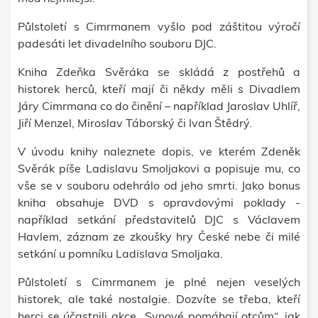
Půlstoletí s Cimrmanem vyšlo pod záštitou výročí
padesáti let divadelního souboru DJC.
Kniha Zdeňka Svěráka se skládá z postřehů a
historek herců, kteří mají či někdy měli s Divadlem
Járy Cimrmana co do činění – například Jaroslav Uhlíř,
Jiří Menzel, Miroslav Táborský či Ivan Štědrý.
V úvodu knihy naleznete dopis, ve kterém Zdeněk
Svěrák píše Ladislavu Smoljakovi a popisuje mu, co
vše se v souboru odehrálo od jeho smrti. Jako bonus
kniha obsahuje DVD s opravdovými poklady -
například setkání představitelů DJC s Václavem
Havlem, záznam ze zkoušky hry České nebe či milé
setkání u pomníku Ladislava Smoljaka.
Půlstoletí s Cimrmanem je plné nejen veselých
historek, ale také nostalgie. Dozvíte se třeba, kteří
herci se účastnili akce „Synové pomáhají otcům“, jak