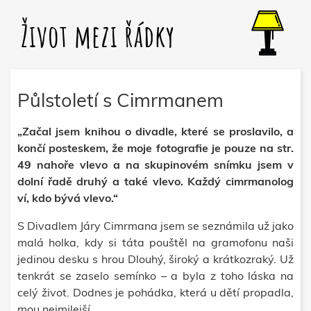
Život mezi řádky
Půlstoletí s Cimrmanem
„Začal jsem knihou o divadle, které se proslavilo, a
končí posteskem, že moje fotografie je pouze na str.
49 nahoře vlevo a na skupinovém snímku jsem v
dolní řadě druhý a také vlevo. Každý cimrmanolog
ví, kdo bývá vlevo.“
S Divadlem Járy Cimrmana jsem se seznámila už jako
malá holka, kdy si táta pouštěl na gramofonu naši
jedinou desku s hrou Dlouhý, široký a krátkozraký. Už
tenkrát se zaselo semínko – a byla z toho láska na
celý život. Dodnes je pohádka, která u dětí propadla,
mou nejmilejší.