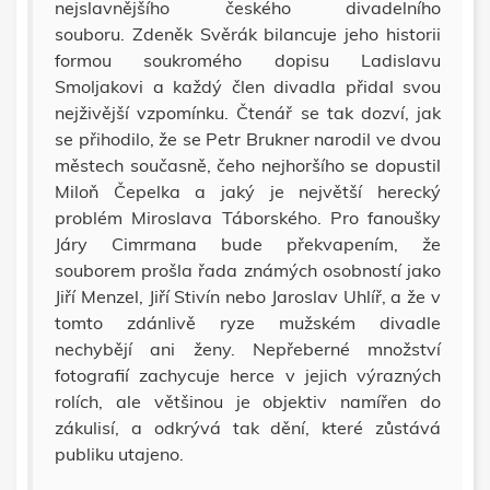
nejslavnějšího českého divadelního
souboru. Zdeněk Svěrák bilancuje jeho historii
formou soukromého dopisu Ladislavu
Smoljakovi a každý člen divadla přidal svou
nejživější vzpomínku. Čtenář se tak dozví, jak
se přihodilo, že se Petr Brukner narodil ve dvou
městech současně, čeho nejhoršího se dopustil
Miloň Čepelka a jaký je největší herecký
problém Miroslava Táborského. Pro fanoušky
Járy Cimrmana bude překvapením, že
souborem prošla řada známých osobností jako
Jiří Menzel, Jiří Stivín nebo Jaroslav Uhlíř, a že v
tomto zdánlivě ryze mužském divadle
nechybějí ani ženy. Nepřeberné množství
fotografií zachycuje herce v jejich výrazných
rolích, ale většinou je objektiv namířen do
zákulisí, a odkrývá tak dění, které zůstává
publiku utajeno.