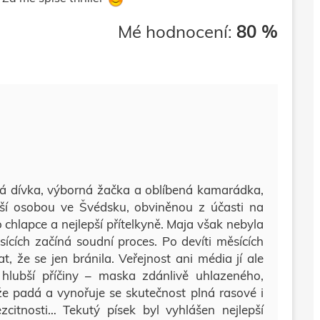
Mé hodnocení:
80 %
á dívka, výborná žačka a oblíbená kamarádka,
jší osobou ve Švédsku, obviněnou z účasti na
chlapce a nejlepší přítelkyně. Maja však nebyla
sících začíná soudní proces. Po devíti měsících
, že se jen bránila. Veřejnost ani média jí ale
hlubší příčiny – maska zdánlivě uhlazeného,
 padá a vynořuje se skutečnost plná rasové i
ezcitnosti… Tekutý písek byl vyhlášen nejlepší