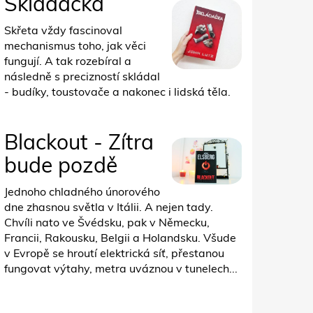
Skládačka
Skřeta vždy fascinoval
mechanismus toho, jak věci
fungují. A tak rozebíral a
následně s precizností skládal
- budíky, toustovače a nakonec i lidská těla.
Blackout - Zítra
bude pozdě
Jednoho chladného únorového
dne zhasnou světla v Itálii. A nejen tady.
Chvíli nato ve Švédsku, pak v Německu,
Francii, Rakousku, Belgii a Holandsku. Všude
v Evropě se hroutí elektrická síť, přestanou
fungovat výtahy, metra uváznou v tunelech...