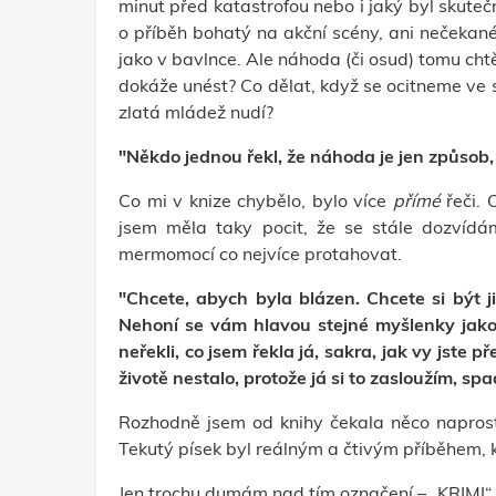
minut před katastrofou nebo i jaký byl skut
o příběh bohatý na akční scény, ani nečekané 
jako v bavlnce. Ale náhoda (či osud) tomu chtě
dokáže unést? Co dělat, když se ocitneme ve s
zlatá mládež nudí?
"Někdo jednou řekl, že náhoda je jen způsob
Co mi v knize chybělo, bylo více
přímé
řeči.
jsem měla taky pocit, že se stále dozvídám
mermomocí co nejvíce protahovat.
"Chcete, abych byla blázen. Chcete si být 
Nehoní se vám hlavou stejné myšlenky jako 
neřekli, co jsem řekla já, sakra, jak vy jste 
životě nestalo, protože já si to zasloužím, sp
Rozhodně jsem od knihy čekala něco napro
Tekutý písek byl reálným a čtivým příběhem, 
Jen trochu dumám nad tím označení – „KRIMI“. 