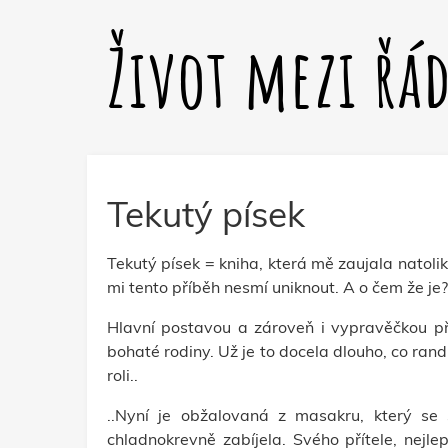
Život mezi řá
Tekutý písek
Tekutý písek = kniha, která mě zaujala natolik
mi tento příběh nesmí uniknout. A o čem že je?
Hlavní postavou a zároveň i vypravěčkou p
bohaté rodiny. Už je to docela dlouho, co rand
roli..
..Nyní je obžalovaná z masakru, který se s
chladnokrevně zabíjela. Svého přítele, nejle