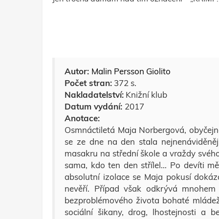
Autor:
Malin Persson Giolito
Počet stran:
372 s.
Nakladatelství:
Knižní klub
Datum vydání:
2017
Anotace:
Osmnáctiletá Maja Norbergová, obyčejn
se ze dne na den stala nejnenáviděně
masakru na střední škole a vraždy svého 
sama, kdo ten den střílel… Po devíti mě
absolutní izolace se Maja pokusí dokázat
nevěří. Případ však odkrývá mnohem 
bezproblémového života bohaté mládeže
sociální šikany, drog, lhostejnosti a b