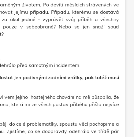
marněným životem. Po devíti měsících strávených ve
novat jejímu případu. Případu, kterému se dostává
 za úkol jediné - vyprávět svůj příběh a všechny
ela pouze v sebeobraně? Nebo se jen snaží soud
t?
.
 odehrálo před samotným incidentem.
že dostat jen podivnými zadními vrátky, pak totéž musí
livem jejího lhostejného chování na mě působila, že
 ona, která mi ze všech postav příběhu přišla nejvíce
ěji do celé problematiky, spoustu věcí pochopíme a
hu. Zjistíme, co se doopravdy odehrálo ve třídě pár