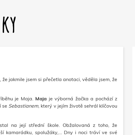
dky
, že jakmile jsem si přečetla anotaci, věděla jsem, že
říběhu je Maja.
Maja
je výborná žačka a pochází z
í se
Sebastianem
, který v jejím životě sehrál klíčovou
tal na její střední škole. Obžalovaná z toho, že
pší kamarádku, spolužáky,... Dny i noci tráví ve své