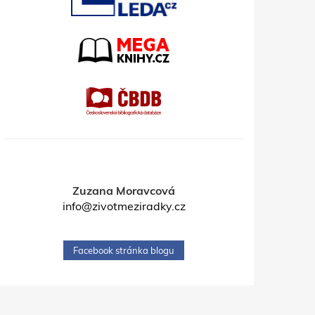
Zuzana Moravcová
info@zivotmeziradky.cz
Facebook stránka blogu