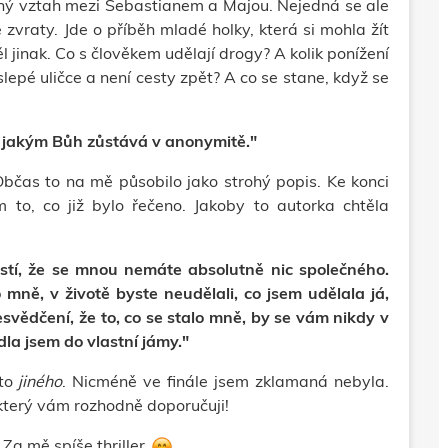
ečný vztah mezi Sebastianem a Majou. Nejedná se ale
zvraty. Jde o příběh mladé holky, která si mohla žít
l jinak. Co s člověkem udělají drogy? A kolik ponížení
lepé uličce a není cesty zpět? A co se stane, když se
, jakým Bůh zůstává v anonymitě."
 Občas to na mě působilo jako strohý popis. Ke konci
 to, co již bylo řečeno. Jakoby to autorka chtěla
jistí, že se mnou nemáte absolutně nic společného.
mně, v životě byste neudělali, co jsem udělala já,
přesvědčení, že to, co se stalo mně, by se vám nikdy v
adla jsem do vlastní jámy."
sto
jiného
. Nicméně ve finále jsem zklamaná nebyla.
který vám rozhodně doporučuji!
Za mě spíše thriller