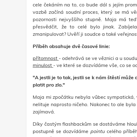
cele čekáním na to, co bude dál s jejím pro
vazbě začíná soudní proces, který se má vě
pozornosti nejvyššího stupně. Maja má teď
přesvědčit, že to celé bylo jinak. Zabíj
zmanipulovat? Uvěří ji soudce a také veřejnos
Příběh obsahuje dvě časové linie:
přítomnost
- odehrává se ve věznici a u soudu
minulost
- ve které se dozvídáme vše, co se
"A jestli je to tak, jestli se k nám štěstí mů
platit pro zlo."
Maja mi zpočátku nebyla vůbec sympatická, v
nelituje naprosto ničeho. Nakonec to ale byla
zajímavá.
Díky častým flashbackům se dostáváme hloub
postupně se dozvídáme
pointu
celého příbě