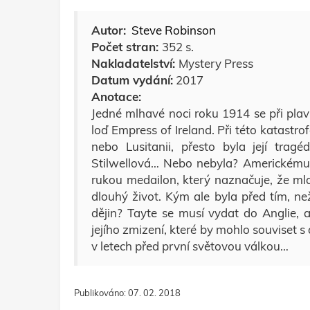
Autor:
Steve Robinson
Počet stran:
352 s.
Nakladatelství:
Mystery Press
Datum vydání:
2017
Anotace:
Jedné mlhavé noci roku 1914 se při pla
loď Empress of Ireland. Při této katastro
nebo Lusitanii, přesto byla její trag
Stilwellová… Nebo nebyla? Americkému 
rukou medailon, který naznačuje, že mla
dlouhý život. Kým ale byla před tím, ne
dějin? Tayte se musí vydat do Anglie, 
jejího zmizení, které by mohlo souviset s
v letech před první světovou válkou…
Publikováno: 07. 02. 2018