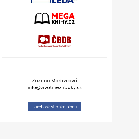
Zuzana Moravcová
info@zivotmeziradky.cz
Facebook stránka blogu