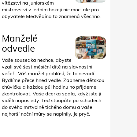
vítězství na juniorském
mistrovství v ledním hokeji nic moc, ale pro
obyvatele Medvědína to znamená všechno.
Manželé
odvedle
Vaše sousedka nechce, abyste
vzali své šestiměsíční dítě na slavnostní
večeři. Váš manžel prohlásí, že to nevadí.
Bydlíme přece hned vedle. Zapneme dětskou
chůvičku a každou půl hodinu ho přijdeme
zkontrolovat. Vaše dcerka spala, když jste ji
viděli naposledy. Teď stoupáte po schodech
do svého mrtvolně tichého domu a vaše
nejhorší noční můry se naplnily. Je pryč.