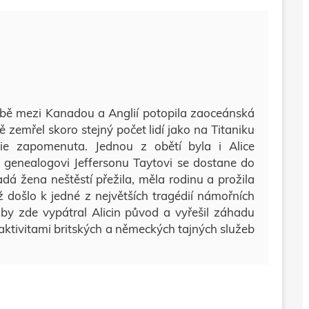
vbě mezi Kanadou a Anglií potopila zaoceánská
fě zemřel skoro stejný počet lidí jako na Titaniku
édie zapomenuta. Jednou z obětí byla i Alice
genealogovi Jeffersonu Taytovi se dostane do
dá žena neštěstí přežila, měla rodinu a prožila
ž došlo k jedné z největších tragédií námořních
aby zde vypátral Alicin původ a vyřešil záhadu
 aktivitami britských a německých tajných služeb