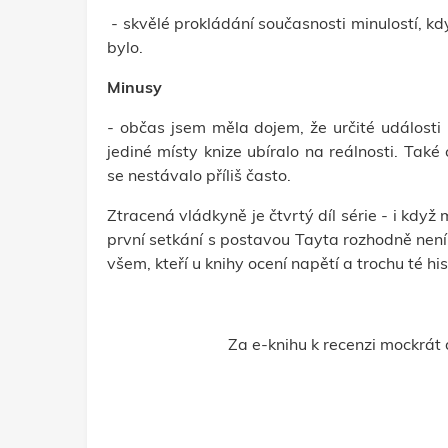
- skvělé prokládání současnosti minulostí, kd
bylo.
Minusy
- občas jsem měla dojem, že určité události
jediné místy knize ubíralo na reálnosti. Také
se nestávalo příliš často.
Ztracená vládkyně je čtvrtý díl série - i když 
první setkání s postavou Tayta rozhodně není 
všem, kteří u knihy ocení napětí a trochu té his
Za e-knihu k recenzi mockrát 