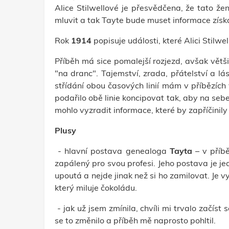
Alice Stilwellové je přesvědčena, že tato žen
mluvit a tak Tayte bude muset informace získ
Rok
1914
popisuje události, které Alici Stilwe
Příběh má sice pomalejší rozjezd, avšak větši
"na dranc". Tajemství, zrada, přátelství a l
střídání obou časových linií mám v příbězích
podařilo obě linie koncipovat tak, aby na seb
mohlo vyzradit informace, které by zapříčinily
Plusy
- hlavní postava genealoga
Tayta
– v příbě
zapálený pro svou profesi. Jeho postava je jedn
upoutá a nejde jinak než si ho zamilovat. Je v
který miluje čokoládu.
- jak už jsem zmínila, chvíli mi trvalo začíst
se to změnilo a příběh mě naprosto pohltil.