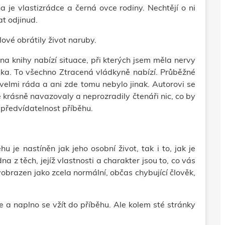
a je vlastizrádce a černá ovce rodiny. Nechtějí o ni
at odjinud.
llové obrátily život naruby.
na knihy nabízí situace, při kterých jsem měla nervy
áska. To všechno Ztracená vládkyně nabízí. Průběžné
 velmi ráda a ani zde tomu nebylo jinak. Autorovi se
e krásně navazovaly a neprozradily čtenáři nic, co by
 předvídatelnost příběhu.
hu je nastíněn jak jeho osobní život, tak i to, jak je
a z těch, jejíž vlastnosti a charakter jsou to, co vás
yobrazen jako zcela normální, občas chybující člověk,
 se a naplno se vžít do příběhu. Ale kolem sté stránky