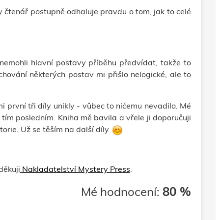
y čtenář postupně odhaluje pravdu o tom, jak to celé
 nemohli hlavní postavy příběhu předvídat, takže to
 chování některých postav mi přišlo nelogické, ale to
mi první tři díly unikly - vůbec to ničemu nevadilo. Mé
tím posledním. Kniha mě bavila a vřele ji doporučuji
torie. Už se těším na další díly
děkuji
Nakladatelství Mystery Press
.
Mé hodnocení:
80 %