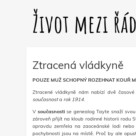
Život mezi řá
Ztracená vládkyně
POUZE MUŽ SCHOPNÝ ROZEHNAT KOUŘ M
Ztracené vládkyně nám nabízí dvě časové l
současnost
a
rok
1914
.
V
současnosti
se genealog Tayte snaží svou p
zároveň přijít na kloub rodinné historii rodu S
opravdu zemřela na zaoceánské lodi nebo to
pochybnosti jsou na místě. Proč by ale opust