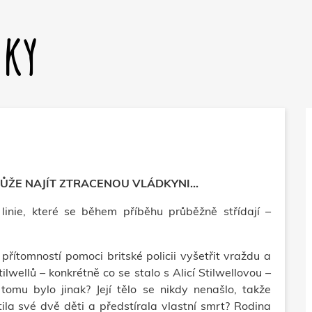
dky
ŮŽE NAJÍT ZTRACENOU VLÁDKYNI…
inie, které se během příběhu průběžně střídají –
řítomností pomoci britské policii vyšetřit vraždu a
tilwellů – konkrétně co se stalo s Alicí Stilwellovou –
mu bylo jinak? Její tělo se nikdy nenašlo, takže
ila své dvě děti a předstírala vlastní smrt? Rodina