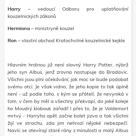
Harry
– vedoucí Odboru pro uplatňování
kouzelnických zákonů
Hermiona
– ministryně kouzel
Ron
– vlastní obchod Kratochvilné kouzelnické kejkle
Hlavním hrdinou již není slavný Harry Potter, nýbrž
jeho syn Albus, jenž zrovna nastupuje do Bradavic.
Všichni jsou plni očekávání, jak moc se bude podobat
svému otci. Je však vidno, že jeho kopie to tak úplně
není - už podle toho, s kým se přátelí, že nevyniká v
tom, v čem by měl a všechny překvapí, do jaké koleje
ho Moudrý klobouk zařadí! I přes to, že je Voldemort
mrtvý - Harryho opět začne bolet jizva a tak všichni
žijí ve strachu, zda jim nehrozí nějaké nebezpečí.
Navíc se otevírají staré rány z minulosti a malý Albus