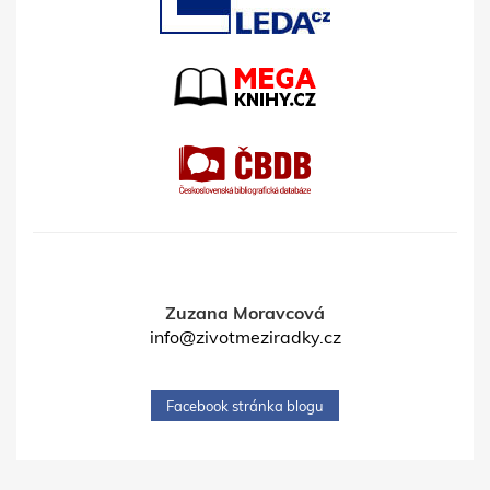
Zuzana Moravcová
info@zivotmeziradky.cz
Facebook stránka blogu