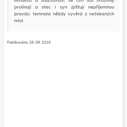
Minulost a současnost se čím dál hrozivěji
prolínají a otec i syn zjišťují nepříjemnou
pravdu: temnota někdy vyvěrá z nečekaných
míst.
Publikováno: 28. 09. 2016