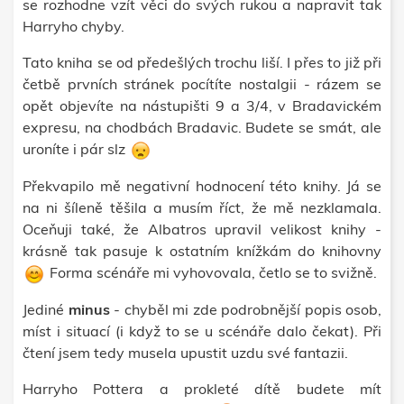
se rozhodne vzít věci do svých rukou a napravit tak
Harryho chyby.
Tato kniha se od předešlých trochu liší. I přes to již při
četbě prvních stránek pocítíte nostalgii - rázem se
opět objevíte na nástupišti 9 a 3/4, v Bradavickém
expresu, na chodbách Bradavic. Budete se smát, ale
uroníte i pár slz
Překvapilo mě negativní hodnocení této knihy. Já se
na ni šíleně těšila a musím říct, že mě nezklamala.
Oceňuji také, že Albatros upravil velikost knihy -
krásně tak pasuje k ostatním knížkám do knihovny
Forma scénáře mi vyhovovala, četlo se to svižně.
Jediné
minus
- chyběl mi zde podrobnější popis osob,
míst i situací (i když to se u scénáře dalo čekat). Při
čtení jsem tedy musela upustit uzdu své fantazii.
Harryho Pottera a prokleté dítě budete mít