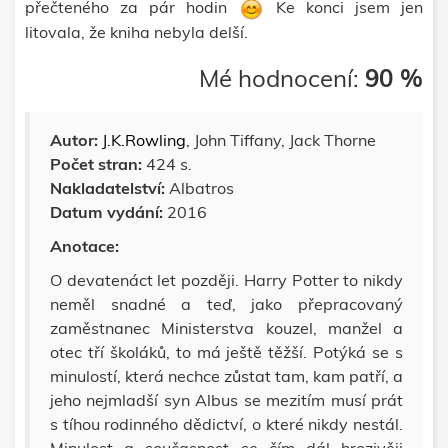
přečteného za pár hodin
Ke konci jsem jen
litovala, že kniha nebyla delší.
Mé ho
dnocení:
90 %
Autor:
J.K.Rowling
, John Tiffany, Jack Thorne
Počet stran:
424 s.
Nakladatelství:
Albatros
Datum vydání:
2016
Anotace:
O devatenáct let později. Harry Potter to nikdy
neměl snadné a teď, jako přepracovaný
zaměstnanec Ministerstva kouzel, manžel a
otec tří školáků, to má ještě těžší. Potýká se s
minulostí, která nechce zůstat tam, kam patří, a
jeho nejmladší syn Albus se mezitím musí prát
s tíhou rodinného dědictví, o které nikdy nestál.