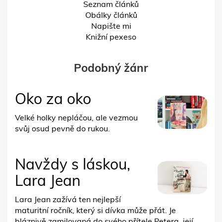
Seznam článků
Obálky článků
Napište mi
Knižní pexeso
Podobný žánr
Oko za oko
Velké holky nepláčou, ale vezmou
svůj osud pevně do rukou.
Navždy s láskou,
Lara Jean
Lara Jean zažívá ten nejlepší
maturitní ročník, který si dívka může přát. Je
bláznivě zamilovaná do svého přítele Petera, její