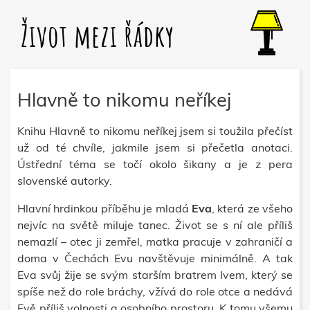
Život mezi řádky
Hlavně to nikomu neříkej
Knihu Hlavně to nikomu neříkej jsem si toužila přečíst
už od té chvíle, jakmile jsem si přečetla anotaci.
Ústřední téma se točí okolo šikany a je z pera
slovenské autorky.
Hlavní hrdinkou příběhu je mladá
Eva
, která ze všeho
nejvíc na světě miluje tanec. Život se s ní ale příliš
nemazlí – otec ji zemřel, matka pracuje v zahraničí a
doma v Čechách Evu navštěvuje minimálně. A tak
Eva svůj žije se svým starším bratrem Ivem, který se
spíše než do role bráchy, vžívá do role otce a nedává
Evě příliš volnosti a osobního prostoru. K tomu všemu