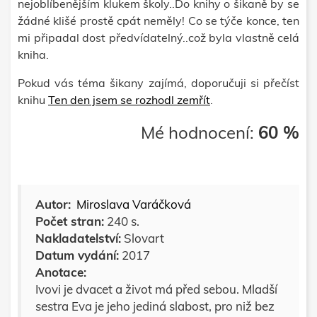
nejoblíbenějším klukem školy..Do knihy o šikaně by se
žádné klišé prostě cpát neměly! Co se týče konce, ten
mi připadal dost předvídatelný..což byla vlastně celá
kniha.
Pokud vás téma šikany zajímá, doporučuji si přečíst
knihu
Ten den jsem se rozhodl zemřít
.
Mé hodnocení:
60 %
Autor:
Miroslava Varáčková
Počet stran:
240 s.
Nakladatelství:
Slovart
Datum vydání:
2017
Anotace:
Ivovi je dvacet a život má před sebou. Mladší
sestra Eva je jeho jediná slabost, pro niž bez