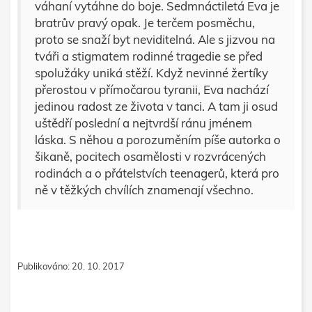
váhaní vytáhne do boje. Sedmnáctiletá Eva je
bratrův pravý opak. Je terčem posměchu,
proto se snaží byt neviditelná. Ale s jizvou na
tváři a stigmatem rodinné tragedie se před
spolužáky uniká stěží. Když nevinné žertíky
přerostou v přímočarou tyranii, Eva nachází
jedinou radost ze života v tanci. A tam ji osud
uštědří poslední a nejtvrdší ránu jménem
láska. S něhou a porozuměním píše autorka o
šikaně, pocitech osamělosti v rozvrácených
rodinách a o přátelstvích teenagerů, která pro
ně v těžkých chvílích znamenají všechno.
Publikováno: 20. 10. 2017