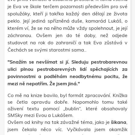
je Eva ve škole terčem pozornosti především pro své
spolužáky, kteří ji takřka každý den dělají ze života
peklo. Její jediná spřízněná duše, kamarád Lukáš, o
kterém ví, že se na něho může vždy spolehnout, je její
záchranou. Ovšem jen do té doby, než odjede
studovat na rok do zahraničí a tak Eva zůstává v
Čechách se svými starostmi sama..
"Snažím se nevšímat si jí. Sleduju pestrobarevnou
ulici plnou pestrobarevných lidí spěchajících za
povinnostmi a podléhám neodbytnému pocitu, že
mezi ně nepatřím. Že jsem jiná."
Co mě na knize bavilo, byl formát zpracování. Knížka
se četla opravdu dobře. Napomohlo tomu také
oživení textu pomocí „bublin“, které obsahovaly
SMSky mezi Evou a Lukášem.
Ovšem od knihy na tak závažné téma, jako je
šikana
,
jsem čekala něco víc. Vyčkávala jsem okamžik