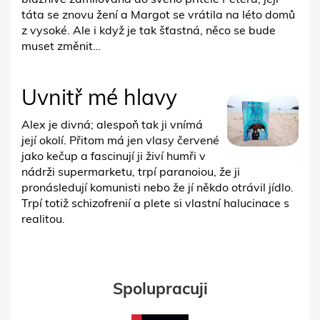
táta se znovu žení a Margot se vrátila na léto domů
z vysoké. Ale i když je tak šťastná, něco se bude
muset změnit…
Uvnitř mé hlavy
Alex je divná; alespoň tak ji vnímá
její okolí. Přitom má jen vlasy červené
jako kečup a fascinují ji živí humři v
nádrži supermarketu, trpí paranoiou, že ji
pronásledují komunisti nebo že jí někdo otrávil jídlo.
Trpí totiž schizofrenií a plete si vlastní halucinace s
realitou.
Spolupracuji