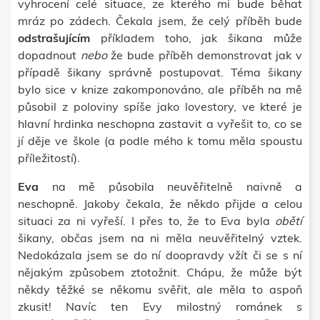
vyhrocení celé situace, ze kterého mi bude běhat
mráz po zádech. Čekala jsem, že celý příběh bude
odstrašujícím
příkladem toho, jak šikana může
dopadnout
nebo
že bude příběh demonstrovat jak v
případě šikany správně postupovat. Téma šikany
bylo sice v knize zakomponováno, ale příběh na mě
působil z poloviny spíše jako lovestory, ve které je
hlavní hrdinka neschopna zastavit a vyřešit to, co se
jí děje ve škole (a podle mého k tomu měla spoustu
příležitostí).
Eva
na mě působila neuvěřitelně naivně a
neschopně. Jakoby čekala, že někdo přijde a celou
situaci za ni vyřeší. I přes to, že to Eva byla
obětí
šikany, občas jsem na ni měla neuvěřitelný vztek.
Nedokázala jsem se do ní doopravdy vžít či se s ní
nějakým způsobem ztotožnit. Chápu, že může být
někdy těžké se někomu svěřit, ale měla to aspoň
zkusit! Navíc ten Evy milostný románek s