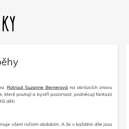
dky
běhy
ima.
Rotraut Suzanne Bernerová
na obrázcích znovu
 které poutají a bystří pozornost, podněcují fantazii
ší děti.
 věnuje všem ročním obdobím. A že v každém díle jsou