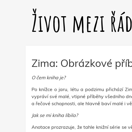
Život mezi řá
Zima: Obrázkové pří
O čem kniha je?
Po knížce o jaru, létu a podzimu přichází Z
vypráví své malé, vtipné příběhy všedního dne,
a řečové schopnosti, ale hlavně baví malé i vět
Jak se mi kniha líbila?
Anotace prozrazuje, že tahle knižní série se