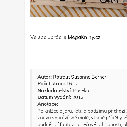
Ve spolupráci s
MegaKnihy.cz
Autor:
Rotraut Susanne Berner
Počet stran:
16 s.
Nakladatelství:
Paseka
Datum vydání:
2013
Anotace:
Po knížce o jaru, létu a podzimu přichá
znovu vypráví své malé, vtipné příběhy vš
podněcují fantazii a řečové schopnosti, al