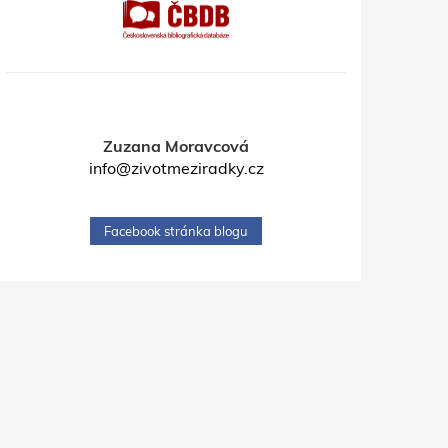
Zuzana Moravcová
info@zivotmeziradky.cz
Facebook stránka blogu