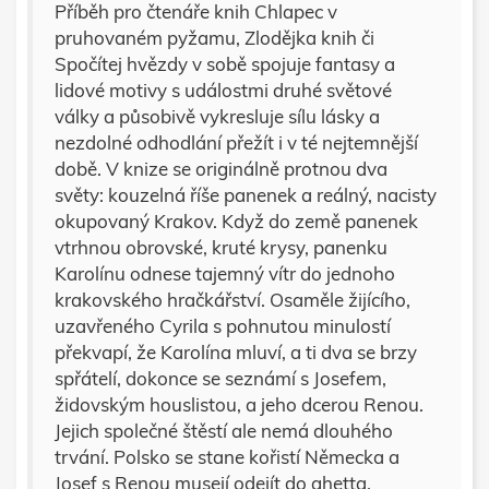
Příběh pro čtenáře knih Chlapec v
pruhovaném pyžamu, Zlodějka knih či
Spočítej hvězdy v sobě spojuje fantasy a
lidové motivy s událostmi druhé světové
války a působivě vykresluje sílu lásky a
nezdolné odhodlání přežít i v té nejtemnější
době. V knize se originálně protnou dva
světy: kouzelná říše panenek a reálný, nacisty
okupovaný Krakov. Když do země panenek
vtrhnou obrovské, kruté krysy, panenku
Karolínu odnese tajemný vítr do jednoho
krakovského hračkářství. Osaměle žijícího,
uzavřeného Cyrila s pohnutou minulostí
překvapí, že Karolína mluví, a ti dva se brzy
spřátelí, dokonce se seznámí s Josefem,
židovským houslistou, a jeho dcerou Renou.
Jejich společné štěstí ale nemá dlouhého
trvání. Polsko se stane kořistí Německa a
Josef s Renou musejí odejít do ghetta.