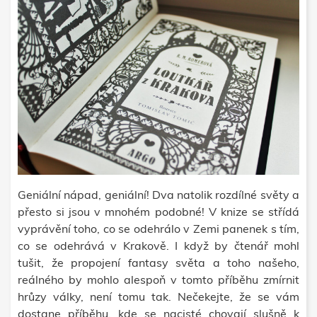
Geniální nápad, geniální! Dva natolik rozdílné světy a
přesto si jsou v mnohém podobné! V knize se střídá
vyprávění toho, co se odehrálo v Zemi panenek s tím,
co se odehrává v Krakově. I když by čtenář mohl
tušit, že propojení fantasy světa a toho našeho,
reálného by mohlo alespoň v tomto příběhu zmírnit
hrůzy války, není tomu tak. Nečekejte, že se vám
dostane příběhu, kde se nacisté chovají slušně k