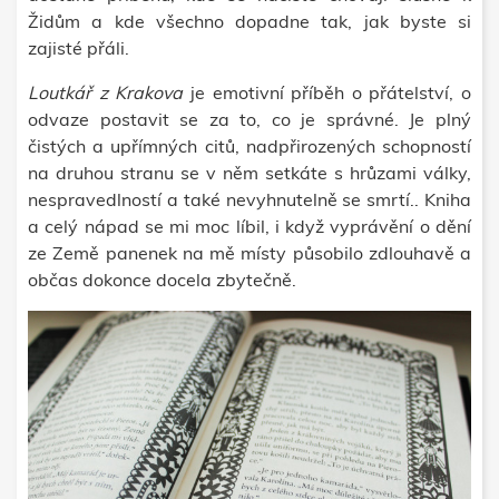
Židům a kde všechno dopadne tak, jak byste si
zajisté přáli.
Loutkář z Krakova
je emotivní příběh o přátelství, o
odvaze postavit se za to, co je správné. Je plný
čistých a upřímných citů, nadpřirozených schopností
na druhou stranu se v něm setkáte s hrůzami války,
nespravedlností a také nevyhnutelně se smrtí.. Kniha
a celý nápad se mi moc líbil, i když vyprávění o dění
ze Země panenek na mě místy působilo zdlouhavě a
občas dokonce docela zbytečně.