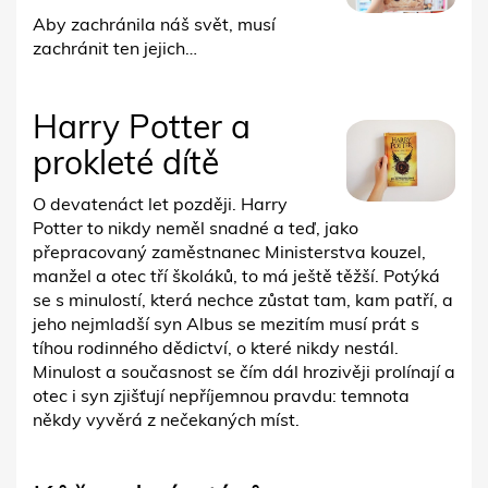
Aby zachránila náš svět, musí
zachránit ten jejich…
Harry Potter a
prokleté dítě
O devatenáct let později. Harry
Potter to nikdy neměl snadné a teď, jako
přepracovaný zaměstnanec Ministerstva kouzel,
manžel a otec tří školáků, to má ještě těžší. Potýká
se s minulostí, která nechce zůstat tam, kam patří, a
jeho nejmladší syn Albus se mezitím musí prát s
tíhou rodinného dědictví, o které nikdy nestál.
Minulost a současnost se čím dál hrozivěji prolínají a
otec i syn zjišťují nepříjemnou pravdu: temnota
někdy vyvěrá z nečekaných míst.