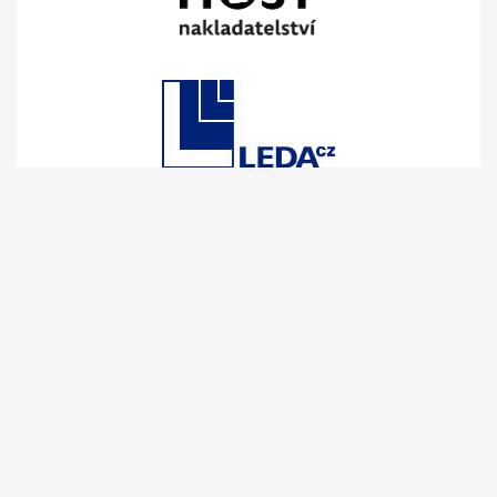
Zuzana Moravcová
info@zivotmeziradky.cz