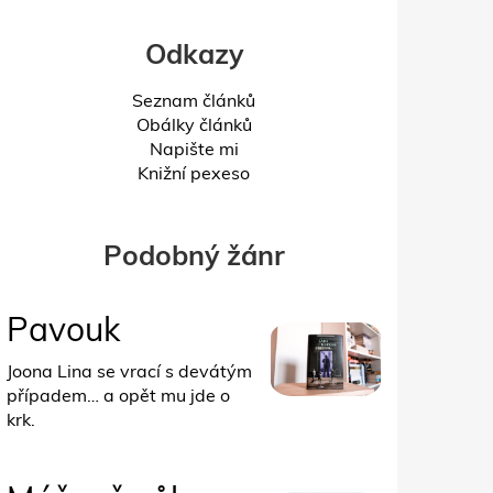
Odkazy
Seznam článků
Obálky článků
Napište mi
Knižní pexeso
Podobný žánr
Pavouk
Joona Lina se vrací s devátým
případem… a opět mu jde o
krk.