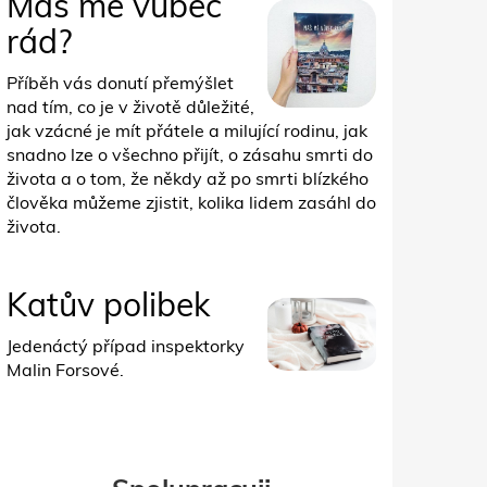
Máš mě vůbec
rád?
Příběh vás donutí přemýšlet
nad tím, co je v životě důležité,
jak vzácné je mít přátele a milující rodinu, jak
snadno lze o všechno přijít, o zásahu smrti do
života a o tom, že někdy až po smrti blízkého
člověka můžeme zjistit, kolika lidem zasáhl do
života.
Katův polibek
Jedenáctý případ inspektorky
Malin Forsové.