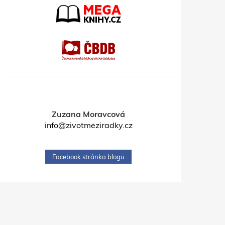
Zuzana Moravcová
info@zivotmeziradky.cz
Facebook stránka blogu