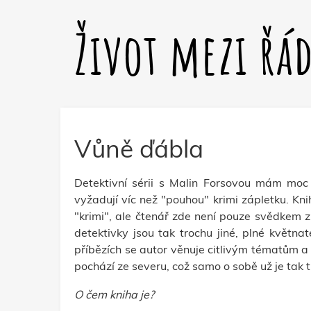
Život mezi řá
Vůně ďábla
Detektivní sérii s Malin Forsovou mám moc 
vyžadují víc než "pouhou" krimi zápletku. Kni
"krimi", ale čtenář zde není pouze svědkem z
detektivky jsou tak trochu jiné, plné květn
příbězích se autor věnuje citlivým tématům a j
pochází ze severu, což samo o sobě už je tak 
O čem kniha je?