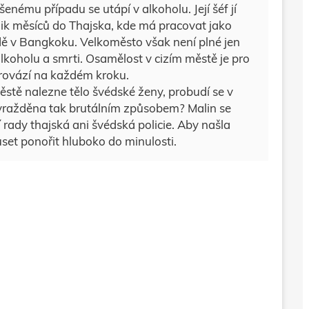
šenému případu se utápí v alkoholu. Její šéf jí
olik měsíců do Thajska, kde má pracovat jako
ě v Bangkoku. Velkoměsto však není plné jen
 alkoholu a smrti. Osamělost v cizím městě je pro
provází na každém kroku.
ěstě nalezne tělo švédské ženy, probudí se v
zavražděna tak brutálním způsobem? Malin se
í rady thajská ani švédská policie. Aby našla
set ponořit hluboko do minulosti.