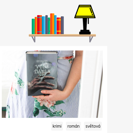
krimi
román
světová