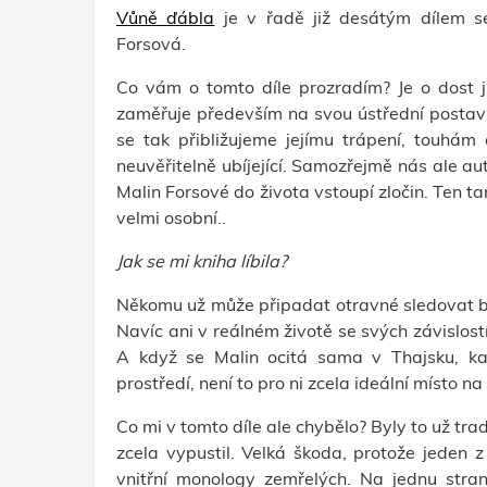
Vůně ďábla
je v řadě již desátým dílem sér
Forsová.
Co vám o tomto díle prozradím? Je o dost j
zaměřuje především na svou ústřední postavu 
se tak přibližujeme jejímu trápení, touhám 
neuvěřitelně ubíjející. Samozřejmě nás ale aut
Malin Forsové do života vstoupí zločin. Ten t
velmi osobní..
Jak se mi kniha líbila?
Někomu už může připadat otravné sledovat boj M
Navíc ani v reálném životě se svých závislo
A když se Malin ocitá sama v Thajsku, kam
prostředí, není to pro ni zcela ideální místo na
Co mi v tomto díle ale chybělo? Byly to už tra
zcela vypustil. Velká škoda, protože jeden z 
vnitřní monology zemřelých. Na jednu stra