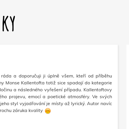
dky
ráda a doporučuji ji úplně všem, kteří od příběhu
hy Monse Kallentofta totiž sice spadají do kategorie
ločinu a následného vyřešení případu. Kallentoftovy
atého projevu, emocí a poetické atmosféry. Ve svých
eho styl vyjadřování je místy až lyrický. Autor navíc
trochu záruka kvality