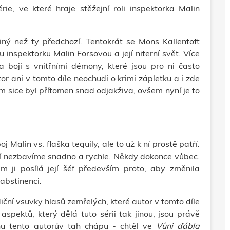
ie, ve které hraje stěžejní roli inspektorka Malin
iný než ty předchozí. Tentokrát se Mons Kallentoft
inspektorku Malin Forsovou a její niterní svět. Více
a boji s vnitřními démony, které jsou pro ni často
or ani v tomto díle neochudí o krimi zápletku a i zde
am sice byl přítomen snad odjakživa, ovšem nyní je to
alin vs. flaška tequily, ale to už k ní prostě patří.
stí nezbavíme snadno a rychle. Někdy dokonce vůbec.
 ji posílá její šéf především proto, aby změnila
 abstinenci.
diční vsuvky hlasů zemřelých, které autor v tomto díle
aspektů, který dělá tuto sérii tak jinou, jsou právě
nu tento autorův tah chápu - chtěl ve
Vůni ďábla