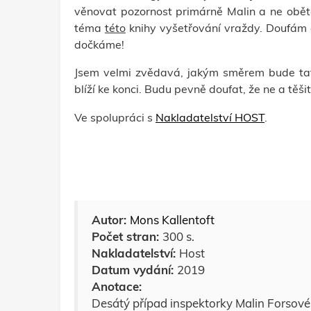
věnovat pozornost primárně Malin a ne obě
téma
této
knihy vyšetřování vraždy. Doufám al
dočkáme!
Jsem velmi zvědavá, jakým směrem bude tato
blíží ke konci. Budu pevně doufat, že ne a těšit
Ve spolupráci s
Nakladatelství HOST
.
Autor:
Mons Kallentoft
Počet stran:
300 s.
Nakladatelství:
Host
Datum vydání:
2019
Anotace:
Desátý případ inspektorky Malin Forsové