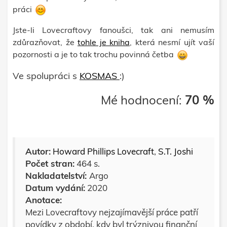
práci
Jste-li Lovecraftovy fanoušci, tak ani nemusím
zdůrazňovat, že
tohle je kniha
, která nesmí ujít vaší
pozornosti a je to tak trochu povinná četba
Ve spolupráci s
KOSMAS
:)
Mé hodnocení:
70 %
Autor:
Howard Phillips Lovecraft
,
S.T. Joshi
Počet stran:
464 s.
Nakladatelství:
Argo
Datum vydání:
2020
Anotace:
Mezi Lovecraftovy nejzajímavější práce patří
povídky z období, kdy byl trýznivou finanční