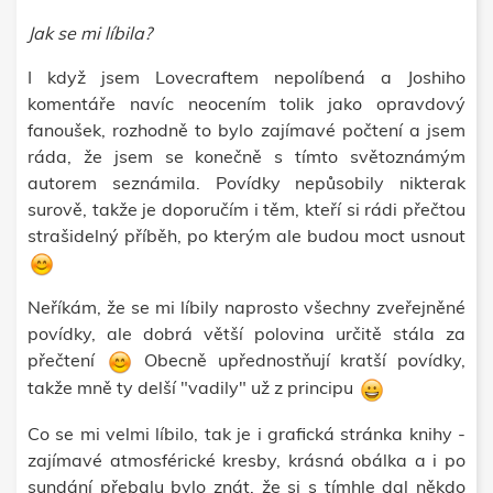
Jak se mi líbila?
I když jsem Lovecraftem nepolíbená a Joshiho
komentáře navíc neocením tolik jako opravdový
fanoušek, rozhodně to bylo zajímavé počtení a jsem
ráda, že jsem se konečně s tímto světoznámým
autorem seznámila. Povídky nepůsobily nikterak
surově, takže je doporučím i těm, kteří si rádi přečtou
strašidelný příběh, po kterým ale budou moct usnout
Neříkám, že se mi líbily naprosto všechny zveřejněné
povídky, ale dobrá větší polovina určitě stála za
přečtení
Obecně upřednostňují kratší povídky,
takže mně ty delší "vadily" už z principu
Co se mi velmi líbilo, tak je i grafická stránka knihy -
zajímavé atmosférické kresby, krásná obálka a i po
sundání přebalu bylo znát, že si s tímhle dal někdo