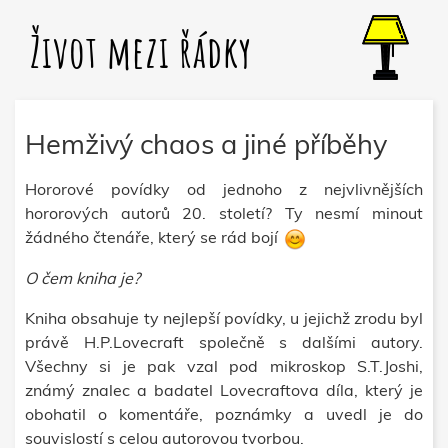
Život mezi řádky
Hemživý chaos a jiné příběhy
Hororové povídky od jednoho z nejvlivnějších
hororových autorů 20. století? Ty nesmí minout
žádného čtenáře, který se rád bojí
O čem kniha je?
Kniha obsahuje ty nejlepší povídky, u jejichž zrodu byl
právě H.P.Lovecraft společně s dalšími autory.
Všechny si je pak vzal pod mikroskop S.T.Joshi,
známý znalec a badatel Lovecraftova díla, který je
obohatil o komentáře, poznámky a uvedl je do
souvislostí s celou autorovou tvorbou.