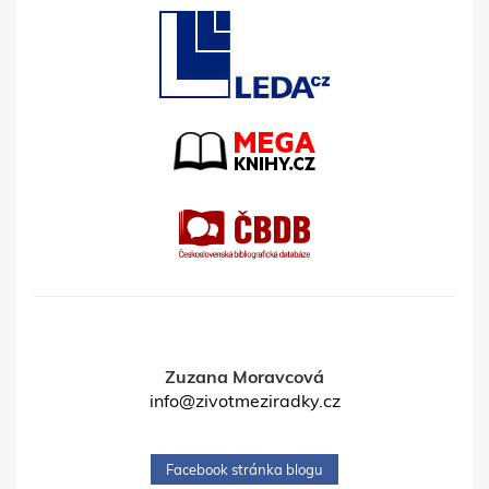
Zuzana Moravcová
info@zivotmeziradky.cz
Facebook stránka blogu