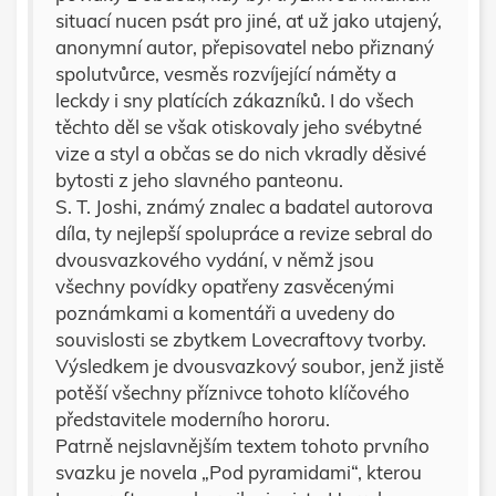
situací nucen psát pro jiné, ať už jako utajený,
anonymní autor, přepisovatel nebo přiznaný
spolutvůrce, vesměs rozvíjející náměty a
leckdy i sny platících zákazníků. I do všech
těchto děl se však otiskovaly jeho svébytné
vize a styl a občas se do nich vkradly děsivé
bytosti z jeho slavného panteonu.
S. T. Joshi, známý znalec a badatel autorova
díla, ty nejlepší spolupráce a revize sebral do
dvousvazkového vydání, v němž jsou
všechny povídky opatřeny zasvěcenými
poznámkami a komentáři a uvedeny do
souvislosti se zbytkem Lovecraftovy tvorby.
Výsledkem je dvousvazkový soubor, jenž jistě
potěší všechny příznivce tohoto klíčového
představitele moderního hororu.
Patrně nejslavnějším textem tohoto prvního
svazku je novela „Pod pyramidami“, kterou