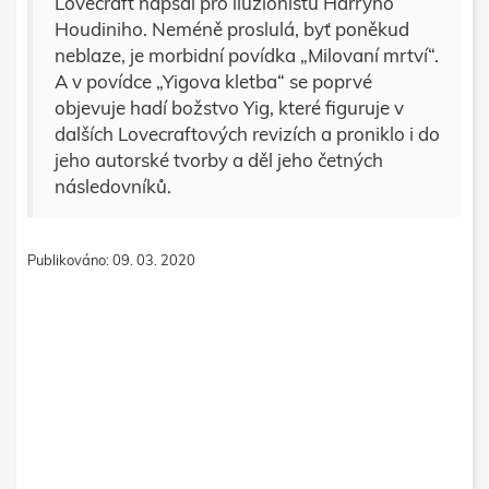
Lovecraft napsal pro iluzionistu Harryho
Houdiniho. Neméně proslulá, byť poněkud
neblaze, je morbidní povídka „Milovaní mrtví“.
A v povídce „Yigova kletba“ se poprvé
objevuje hadí božstvo Yig, které figuruje v
dalších Lovecraftových revizích a proniklo i do
jeho autorské tvorby a děl jeho četných
následovníků.
Publikováno: 09. 03. 2020