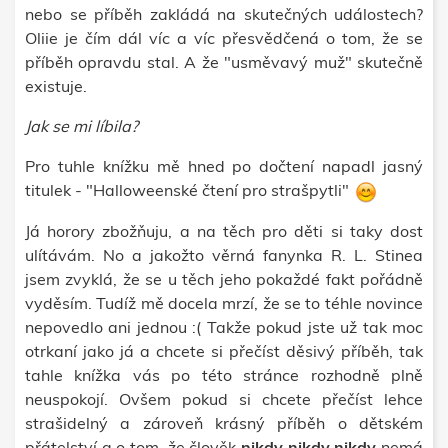
nebo se příběh zakládá na skutečných událostech?
Oliie je čím dál víc a víc přesvědčená o tom, že se
příběh opravdu stal. A že "usměvavý muž" skutečně
existuje.
Jak se mi líbila?
Pro tuhle knížku mě hned po dočtení napadl jasný
titulek - "Halloweenské čtení pro strašpytli"
Já horory zbožňuju
, a na těch pro děti si taky dost
ulítávám. No a jakožto věrná fanynka R. L. Stinea
jsem zvyklá, že se u těch jeho pokaždé fakt pořádně
vyděsím. Tudíž mě docela mrzí, že se to téhle novince
nepovedlo ani jednou :( Takže pokud jste už tak moc
otrkaní jako já a chcete si přečíst děsivý příběh, tak
tahle knížka vás po této stránce rozhodně plně
neuspokojí. Ovšem pokud si chcete přečíst lehce
strašidelný a zároveň krásný příběh o dětském
přátelství a o tom, že člověk
nikdy nikdy nikdy
nemá