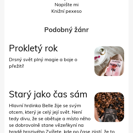
Napište mi
Knižní pexeso
Podobný žánr
Prokletý rok
Drsný svět plný magie a boje o
přežití!
Starý jako čas sám
Hlavní hrdinka Belle žije se svým
otcem, který je celý její svět. Není
tedy divu, že se obětuje a místo něho
se dobrovolně stane vězeňkyní na
hradě hrozivého Zvířete, kde po čase zjistí, že to