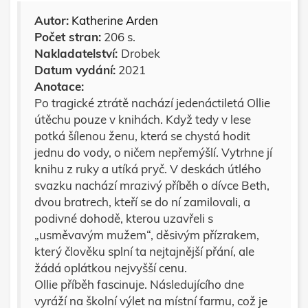
Autor:
Katherine Arden
Počet stran:
206 s.
Nakladatelství:
Drobek
Datum vydání:
2021
Anotace:
Po tragické ztrátě nachází jedenáctiletá Ollie
útěchu pouze v knihách. Když tedy v lese
potká šílenou ženu, která se chystá hodit
jednu do vody, o ničem nepřemýšlí. Vytrhne jí
knihu z ruky a utíká pryč. V deskách útlého
svazku nachází mrazivý příběh o dívce Beth,
dvou bratrech, kteří se do ní zamilovali, a
podivné dohodě, kterou uzavřeli s
„usměvavým mužem“, děsivým přízrakem,
který člověku splní ta nejtajnější přání, ale
žádá oplátkou nejvyšší cenu.
Ollie příběh fascinuje. Následujícího dne
vyráží na školní výlet na místní farmu, což je