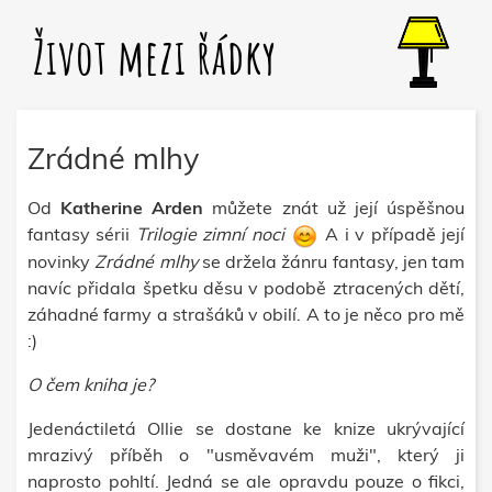
Život mezi řádky
Zrádné mlhy
Od
Katherine Arden
můžete znát už její úspěšnou
fantasy sérii
Trilogie zimní noci
A i v případě její
novinky
Zrádné mlhy
se držela žánru fantasy, jen tam
navíc přidala špetku děsu v podobě ztracených dětí,
záhadné farmy a strašáků v obilí.
A to je něco pro mě
:)
O čem kniha je?
Jedenáctiletá Ollie se dostane ke knize ukrývající
mrazivý příběh o "usměvavém muži", který ji
naprosto pohltí. Jedná se ale opravdu pouze o fikci,