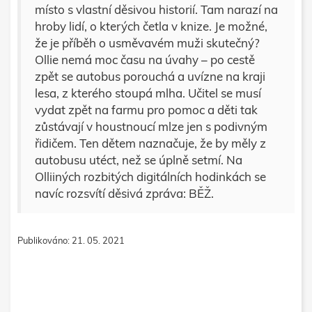
místo s vlastní děsivou historií. Tam narazí na
hroby lidí, o kterých četla v knize. Je možné,
že je příběh o usměvavém muži skutečný?
Ollie nemá moc času na úvahy – po cestě
zpět se autobus porouchá a uvízne na kraji
lesa, z kterého stoupá mlha. Učitel se musí
vydat zpět na farmu pro pomoc a děti tak
zůstávají v houstnoucí mlze jen s podivným
řidičem. Ten dětem naznačuje, že by měly z
autobusu utéct, než se úplně setmí. Na
Olliiných rozbitých digitálních hodinkách se
navíc rozsvítí děsivá zpráva: BĚŽ.
Publikováno: 21. 05. 2021