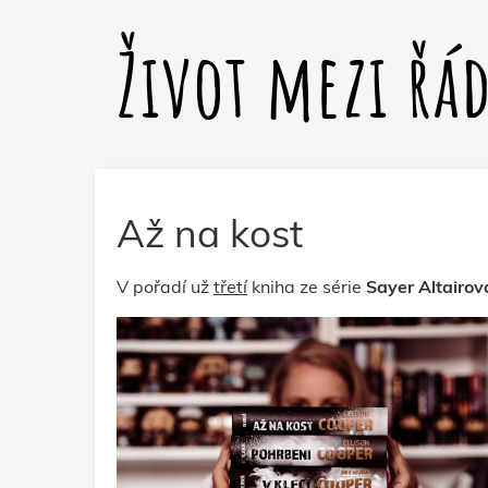
Život mezi řá
Až na kost
V pořadí už
třetí
kniha ze série
Sayer Altairov