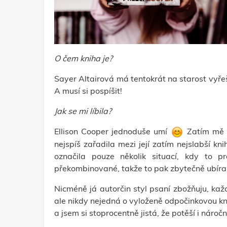
O čem kniha je?
Sayer Altairová má tentokrát na starost vyře
A musí si pospíšit!
Jak se mi líbila?
Ellison Cooper jednoduše umí
Zatím mě ž
nejspíš zařadila mezi její zatím nejslabší kni
označila pouze několik situací, kdy to 
překombinované, takže to pak zbytečně ubíralo
Nicméně já autorčin styl psaní zbožňuju, kaž
ale nikdy nejedná o vyloženě odpočinkovou knih
a jsem si stoprocentně jistá, že potěší i nároč