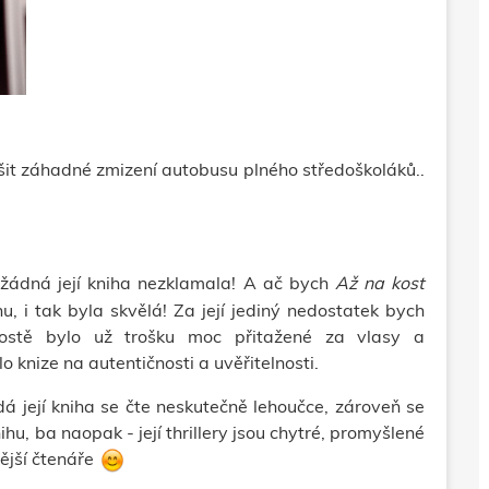
šit záhadné zmizení autobusu plného středoškoláků..
ádná její kniha nezklamala! A ač bych
Až na kost
hu, i tak byla skvělá! Za její jediný nedostatek bych
prostě bylo už trošku moc přitažené za vlasy a
 knize na autentičnosti a uvěřitelnosti.
dá její kniha se čte neskutečně lehoučce, zároveň se
u, ba naopak - její thrillery jsou chytré, promyšlené
nější čtenáře