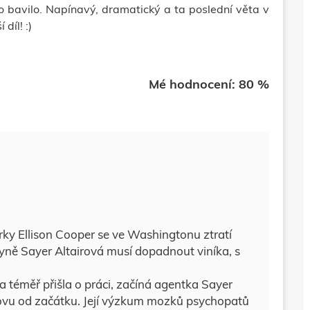
o bavilo. Napínavý, dramatický a
ta poslední věta v
 díl! :)
Mé hodnocení: 80 %
y Ellison Cooper se ve Washingtonu ztratí
ně Sayer Altairová musí dopadnout viníka, s
 téměř přišla o práci, začíná agentka Sayer
novu od začátku. Její výzkum mozků psychopatů