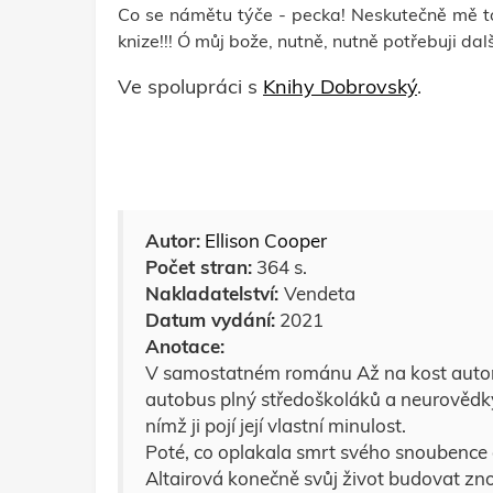
Co se námětu týče - pecka! Neskutečně mě t
knize!!! Ó můj bože, nutně, nutně potřebuji další
Ve spolupráci s
Knihy Dobrovský
.
Autor:
Ellison Cooper
Počet stran:
364 s.
Nakladatelství:
Vendeta
Datum vydání:
2021
Anotace:
V samostatném románu Až na kost autork
autobus plný středoškoláků a neurovědky
nímž ji pojí její vlastní minulost.
Poté, co oplakala smrt svého snoubence a
Altairová konečně svůj život budovat z