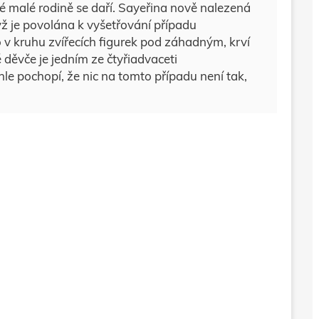
né malé rodině se daří. Sayeřina nově nalezená
yž je povolána k vyšetřování případu
o v kruhu zvířecích figurek pod záhadným, krví
děvče je jedním ze čtyřiadvaceti
e pochopí, že nic na tomto případu není tak,