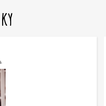
dky
á
.