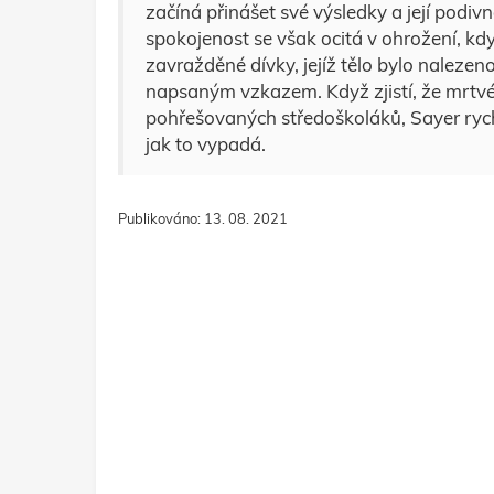
začíná přinášet své výsledky a její podiv
spokojenost se však ocitá v ohrožení, kd
zavražděné dívky, jejíž tělo bylo nalezen
napsaným vzkazem. Když zjistí, že mrtvé 
pohřešovaných středoškoláků, Sayer rychl
jak to vypadá.
Publikováno: 13. 08. 2021