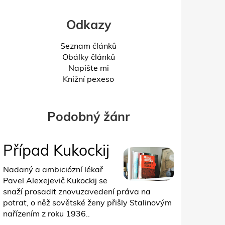
Odkazy
Seznam článků
Obálky článků
Napište mi
Knižní pexeso
Podobný žánr
Případ Kukockij
Nadaný a ambiciózní lékař
Pavel Alexejevič Kukockij se
snaží prosadit znovuzavedení práva na
potrat, o něž sovětské ženy přišly Stalinovým
nařízením z roku 1936..