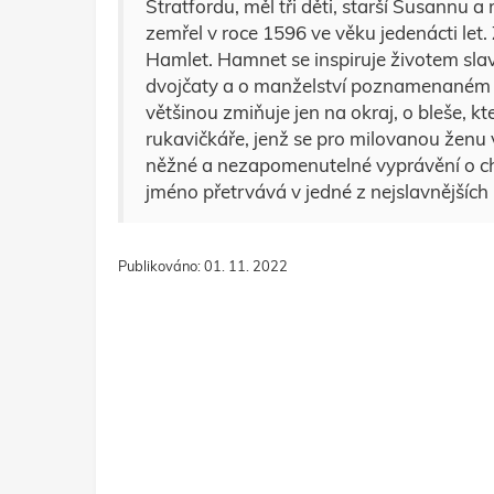
Stratfordu, měl tři děti, starší Susannu
zemřel v roce 1596 ve věku jedenácti let.
Hamlet. Hamnet se inspiruje životem sla
dvojčaty a o manželství poznamenaném ža
většinou zmiňuje jen na okraj, o bleše, kt
rukavičkáře, jenž se pro milovanou ženu 
něžné a nezapomenutelné vyprávění o ch
jméno přetrvává v jedné z nejslavnějších he
Publikováno: 01. 11. 2022