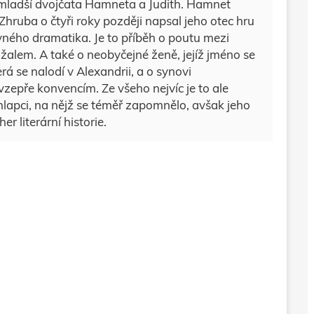
 a mladší dvojčata Hamneta a Judith. Hamnet
 Zhruba o čtyři roky později napsal jeho otec hru
vného dramatika. Je to příběh o poutu mezi
lem. A také o neobyčejné ženě, jejíž jméno se
erá se nalodí v Alexandrii, a o synovi
vzepře konvencím. Ze všeho nejvíc je to ale
lapci, na nějž se téměř zapomnělo, avšak jeho
r literární historie.