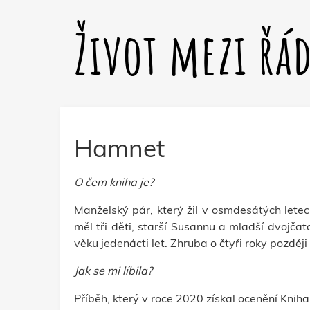
Život mezi řá
Hamnet
O čem kniha je?
Manželský pár, který žil v osmdesátých letec
měl tři děti, starší Susannu a mladší dvojč
věku jedenácti let. Zhruba o čtyři roky později
Jak se mi líbila?
Příběh, který v roce 2020 získal ocenění Knih