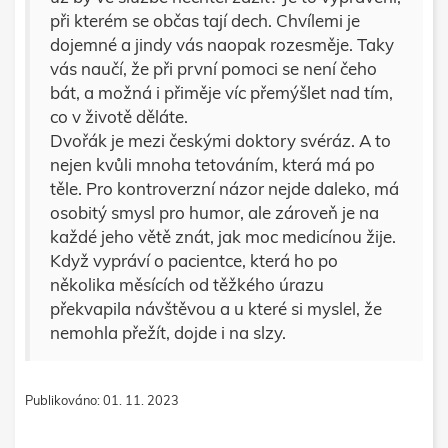
při kterém se občas tají dech. Chvílemi je
dojemné a jindy vás naopak rozesměje. Taky
vás naučí, že při první pomoci se není čeho
bát, a možná i přiměje víc přemýšlet nad tím,
co v životě děláte.
Dvořák je mezi českými doktory svéráz. A to
nejen kvůli mnoha tetováním, která má po
těle. Pro kontroverzní názor nejde daleko, má
osobitý smysl pro humor, ale zároveň je na
každé jeho větě znát, jak moc medicínou žije.
Když vypráví o pacientce, která ho po
několika měsících od těžkého úrazu
překvapila návštěvou a u které si myslel, že
nemohla přežít, dojde i na slzy.
Publikováno: 01. 11. 2023