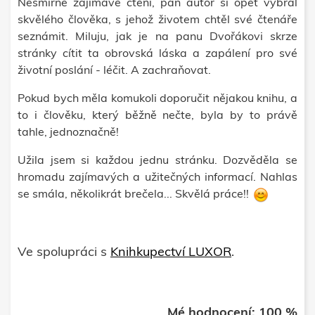
Nesmírně zajímavé čtení, pan autor si opět vybral
skvělého člověka, s jehož životem chtěl své čtenáře
seznámit. Miluju, jak je na panu Dvořákovi skrze
stránky cítit ta obrovská láska a zapálení pro své
životní poslání - léčit. A zachraňovat.
Pokud bych měla komukoli doporučit nějakou knihu, a
to i člověku, který běžně nečte, byla by to právě
tahle, jednoznačně!
Užila jsem si každou jednu stránku. Dozvěděla se
hromadu zajímavých a užitečných informací. Nahlas
se smála, několikrát brečela... Skvělá práce!!
Ve spolupráci s
Knihkupectví LUXOR
.
Mé hodnocení: 100 %