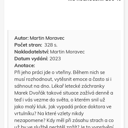
Autor:
Martin Moravec
Počet stran:
328 s.
Nakladatelství:
Martin Moravec
Datum vydání:
2023
Anotace:
Při jeho práci jde o vteřiny. Během nich se
musí rozhodnout, vytěsnit emoce a často si i
sáhnout na dno. Lékař letecké záchranky
Marek Dvořák takové situace zažívá denně a
teď i vás vezme do světa, o kterém snil už
jako malý kluk. Jak vypadá práce doktora ve
vrtulníku? Na které vzlety nikdy
nezapomene? Kdy měl při zásahu strach a co
už by ve službě nechtěl zažít? Je to vyprávění,