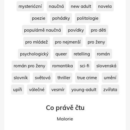
mysteriózní
naučná
new adult
novela
poezie
pohádky
politologie
populárně naučná
povídky
pro děti
pro mládež
pro nejmenší
pro ženy
psychologický
queer
retelling
román
román pro ženy
romantika
sci-fi
slovenská
slovník
světová
thriller
true crime
umění
upíři
válečné
vesmír
young-adult
zvířata
Co právě čtu
Malorie