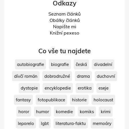
Odkazy
Seznam článků
Obálky článků
Napište mi
Knižní pexeso
Co vše tu najdete
autobiografie
biografie
česká
divadelní
dívčí román
dobrodružné
drama
duchovní
dystopie
encyklopedie
erotika
eseje
fantasy
fotopublikace
historie
holocaust
horor
humor
komedie
komiks
krimi
leporelo
lgbt
literatura-faktu
memoáry