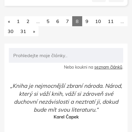
«
1
2
...
5
6
7
8
9
10
11
...
30
31
»
Nebo koukni na
seznam článků
.
Kniha je nejmocnější zbraní národa. Národ,
který si váží knih, váží si zároveň své
duchovní nezávislosti a neztratí ji, dokud
bude mít svou literaturu.
Karel Čapek