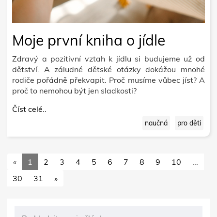
Moje první kniha o jídle
Zdravý a pozitivní vztah k jídlu si budujeme už od
dětství. A záludné dětské otázky dokážou mnohé
rodiče pořádně překvapit. Proč musíme vůbec jíst? A
proč to nemohou být jen sladkosti?
Číst celé..
naučná
pro děti
«
1
2
3
4
5
6
7
8
9
10
...
30
31
»