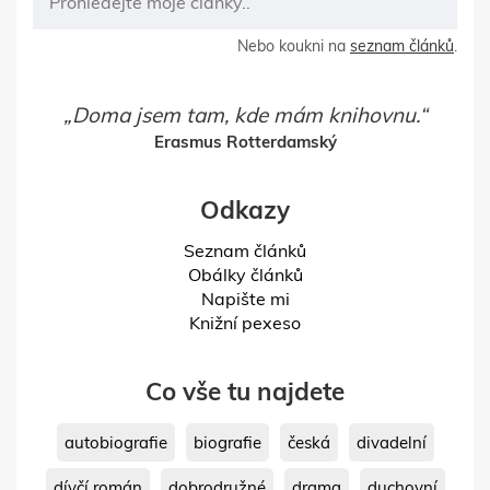
Nebo koukni na
seznam článků
.
Doma jsem tam, kde mám knihovnu.
Erasmus Rotterdamský
Odkazy
Seznam článků
Obálky článků
Napište mi
Knižní pexeso
Co vše tu najdete
autobiografie
biografie
česká
divadelní
dívčí román
dobrodružné
drama
duchovní