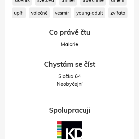
slovník
světová
thriller
true crime
umění
upíři
válečné
vesmír
young-adult
zvířata
Co právě čtu
Malorie
Chystám se číst
Složka 64
Neobyčejní
Spolupracuji