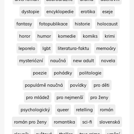
dystopie
encyklopedie
erotika
eseje
fantasy
fotopublikace
historie
holocaust
horor
humor
komedie
komiks
krimi
leporelo
lgbt
literatura-faktu
memoáry
mysteriózní
naučná
new adult
novela
poezie
pohádky
politologie
populárně naučná
povídky
pro děti
pro mládež
pro nejmenší
pro ženy
psychologický
queer
retelling
román
román pro ženy
romantika
sci-fi
slovenská