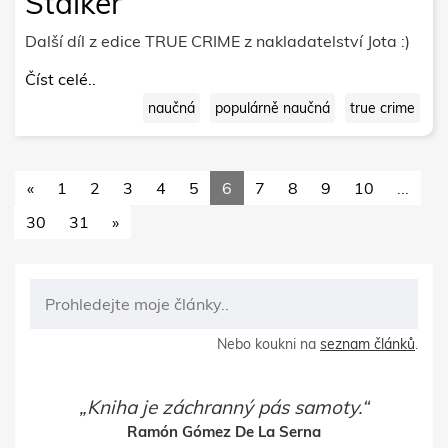
Stalker
Další díl z edice TRUE CRIME z nakladatelství Jota :)
Číst celé..
naučná
populárně naučná
true crime
«
1
2
3
4
5
6
7
8
9
10
...
30
31
»
Nebo koukni na
seznam článků
.
Kniha je záchranný pás samoty.
Ramón Gómez De La Serna