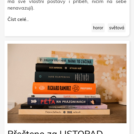
má své vlastní postavy i příběh, ničím na sebe
nenavazují).
Číst celé..
horor
světová
Přečteno za LISTOPAD