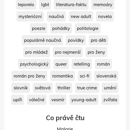
leporelo
lgbt
literatura-faktu
memoáry
mysteriózní
naučná
new adult
novela
poezie
pohádky
politologie
populárně naučná
povídky
pro děti
pro mládež
pro nejmenší
pro ženy
psychologický
queer
retelling
román
román pro ženy
romantika
sci-fi
slovenská
slovník
světová
thriller
true crime
umění
upíři
válečné
vesmír
young-adult
zvířata
Co právě čtu
Malorie