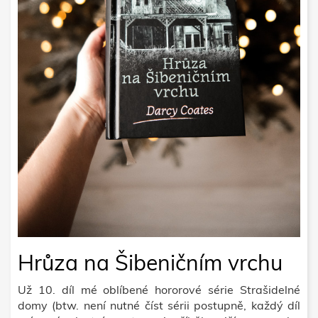
Hrůza na Šibeničním vrchu
Už 10. díl mé oblíbené hororové série Strašidelné
domy (btw. není nutné číst sérii postupně, každý díl