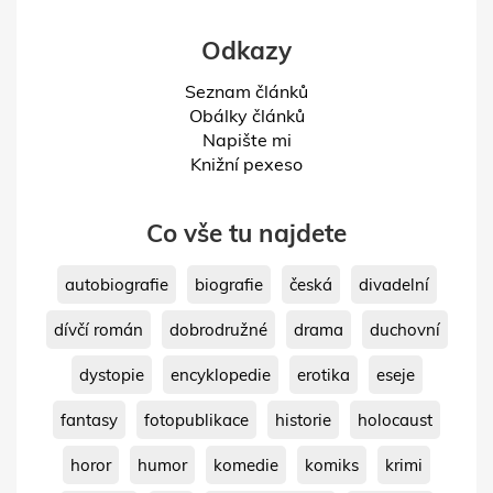
Odkazy
Seznam článků
Obálky článků
Napište mi
Knižní pexeso
Co vše tu najdete
autobiografie
biografie
česká
divadelní
dívčí román
dobrodružné
drama
duchovní
dystopie
encyklopedie
erotika
eseje
fantasy
fotopublikace
historie
holocaust
horor
humor
komedie
komiks
krimi