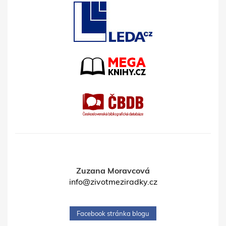
Zuzana Moravcová
info@zivotmeziradky.cz
Facebook stránka blogu