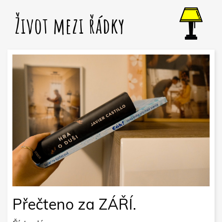
Život mezi řádky
Přečteno za ZÁŘÍ.