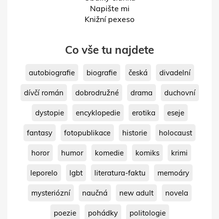
Napište mi
Knižní pexeso
Co vše tu najdete
autobiografie
biografie
česká
divadelní
dívčí román
dobrodružné
drama
duchovní
dystopie
encyklopedie
erotika
eseje
fantasy
fotopublikace
historie
holocaust
horor
humor
komedie
komiks
krimi
leporelo
lgbt
literatura-faktu
memoáry
mysteriózní
naučná
new adult
novela
poezie
pohádky
politologie