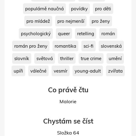
populárně naučná
povídky
pro děti
pro mládež
pro nejmenší
pro ženy
psychologický
queer
retelling
román
román pro ženy
romantika
sci-fi
slovenská
slovník
světová
thriller
true crime
umění
upíři
válečné
vesmír
young-adult
zvířata
Co právě čtu
Malorie
Chystám se číst
Složka 64