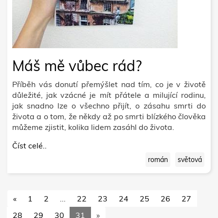
Máš mě vůbec rád?
Příběh vás donutí přemýšlet nad tím, co je v životě
důležité, jak vzácné je mít přátele a milující rodinu,
jak snadno lze o všechno přijít, o zásahu smrti do
života a o tom, že někdy až po smrti blízkého člověka
můžeme zjistit, kolika lidem zasáhl do života.
Číst celé..
román
světová
«
1
2
...
22
23
24
25
26
27
28
29
30
31
»