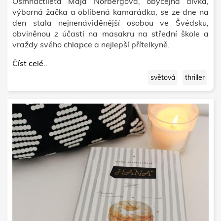
Osmnáctiletá Maja Norbergová, obyčejná dívka,
výborná žačka a oblíbená kamarádka, se ze dne na
den stala nejnenáviděnější osobou ve Švédsku,
obviněnou z účasti na masakru na střední škole a
vraždy svého chlapce a nejlepší přítelkyně.
Číst celé..
světová
thriller