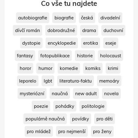
Co vše tu najdete
autobiografie
biografie
česká
divadelní
dívčí román
dobrodružné
drama
duchovní
dystopie
encyklopedie
erotika
eseje
fantasy
fotopublikace
historie
holocaust
horor
humor
komedie
komiks
krimi
leporelo
lgbt
literatura-faktu
memoáry
mysteriózní
naučná
new adult
novela
poezie
pohádky
politologie
populárně naučná
povídky
pro děti
pro mládež
pro nejmenší
pro ženy