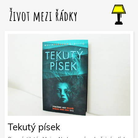
Život mezi řádky
Tekutý písek