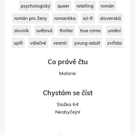
psychologický
queer
retelling
román
román pro ženy
romantika
sci-fi
slovenská
slovník
světová
thriller
true crime
umění
upíři
válečné
vesmír
young-adult
zvířata
Co právě čtu
Malorie
Chystám se číst
Složka 64
Neobyčejní