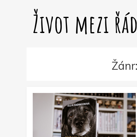
Život mezi řá
Žánr