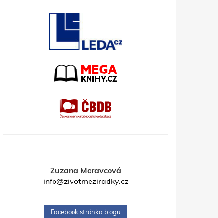
Zuzana Moravcová
info@zivotmeziradky.cz
Facebook stránka blogu