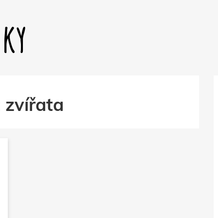
dky
:
zvířata