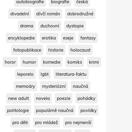
autobiografie
biografie
česká
divadelní
dívčí román
dobrodružné
drama
duchovní
dystopie
encyklopedie
erotika
eseje
fantasy
fotopublikace
historie
holocaust
horor
humor
komedie
komiks
krimi
leporelo
lgbt
literatura-faktu
memoáry
mysteriózní
naučná
new adult
novela
poezie
pohádky
politologie
populárně naučná
povídky
pro děti
pro mládež
pro nejmenší