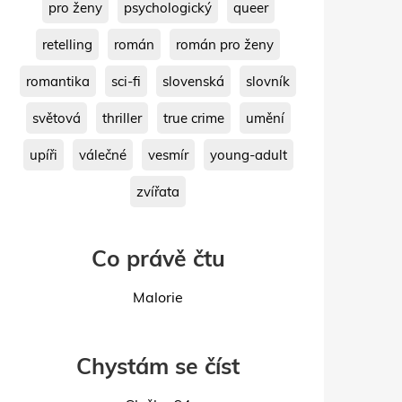
pro ženy
psychologický
queer
retelling
román
román pro ženy
romantika
sci-fi
slovenská
slovník
světová
thriller
true crime
umění
upíři
válečné
vesmír
young-adult
zvířata
Co právě čtu
Malorie
Chystám se číst