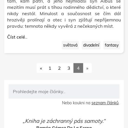
tam, kam patří, a jeho nejmladší syn Albus se
mezitím musí prát s tíhou rodinného dědictví, o které
nikdy nestál. Minulost a současnost se čím dál
hrozivěji prolínají a otec i syn zjišťují nepříjemnou
pravdu: temnota někdy vyvěrá z nečekaných míst.
Číst celé..
světová
divadelní
fantasy
«
1
2
3
4
»
Nebo koukni na
seznam článků
.
Kniha je záchranný pás samoty.
Ramón Gómez De La Serna