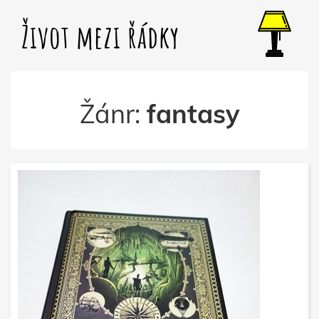
Život mezi řádky
Žánr:
fantasy