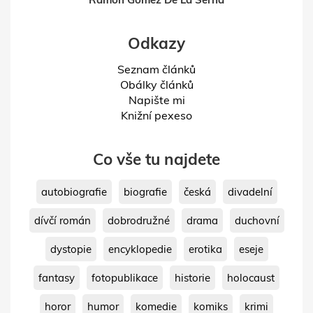
Odkazy
Seznam článků
Obálky článků
Napište mi
Knižní pexeso
Co vše tu najdete
autobiografie
biografie
česká
divadelní
dívčí román
dobrodružné
drama
duchovní
dystopie
encyklopedie
erotika
eseje
fantasy
fotopublikace
historie
holocaust
horor
humor
komedie
komiks
krimi