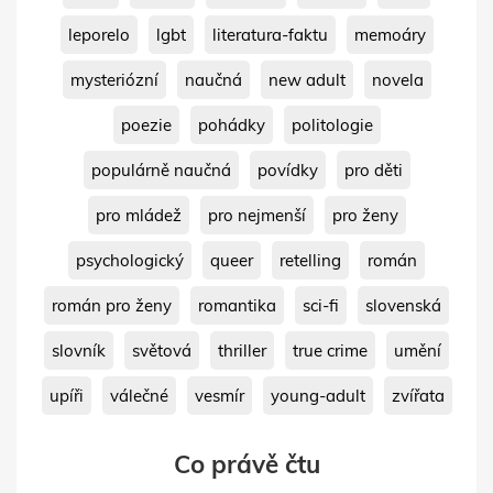
leporelo
lgbt
literatura-faktu
memoáry
mysteriózní
naučná
new adult
novela
poezie
pohádky
politologie
populárně naučná
povídky
pro děti
pro mládež
pro nejmenší
pro ženy
psychologický
queer
retelling
román
román pro ženy
romantika
sci-fi
slovenská
slovník
světová
thriller
true crime
umění
upíři
válečné
vesmír
young-adult
zvířata
Co právě čtu